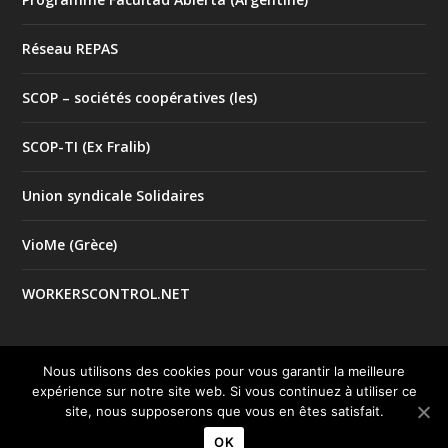
Réseau REPAS
SCOP – sociétés coopératives (les)
SCOP-TI (Ex Fralib)
Union syndicale Solidaires
VioMe (Grèce)
WORKERSCONTROL.NET
Nous utilisons des cookies pour vous garantir la meilleure
expérience sur notre site web. Si vous continuez à utiliser ce
© 2017 Tous droits réservés |
| Créé par
Mentions Légales
site, nous supposerons que vous en êtes satisfait.
le studio
Good Impact
OK