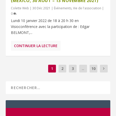
(MEXICO, 30 AOÛT – 13 NOVEMBRE 2021)
Colette Web
|
30 Déc 2021
|
Événements
,
Vie de l'association
|
0
Lundi 10 janvier 2022 de 18 à 20 h 30 en
Visioconférence avec la participation de : Edgar
BELMONT,...
CONTINUER LA LECTURE
1
2
3
...
10