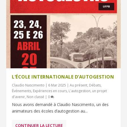
L’ÉCOLE INTERNATIONALE D’AUTOGESTION
Claudio Nascimento
|
6 Mar 2025
|
Au présent
,
Débats
,
Événements
,
Expériences en cours
,
L'autogestion, un projet
d'avenir
,
Non classé
|
0
Nous avons demandé à Claudio Nascimento, un des
animateurs des écoles d’autogestion au...
CONTINUER LA LECTURE