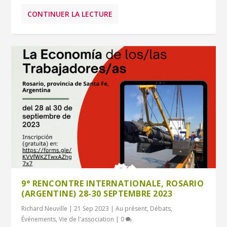
CONTINUER LA LECTURE
9° RENCONTRE INTERNATIONALE, ROSARIO
(ARGENTINE) 28-30 SEPTEMBRE 2023
Richard Neuville
|
21 Sep 2023
|
Au présent
,
Débats
,
Événements
,
Vie de l'association
|
0