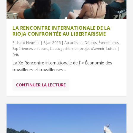
LA RENCONTRE INTERNATIONALE DE LA
RIOJA CONFRONTÉE AU LIBERTARISME
Richard Neuville
|
8 Jan 2026
|
Au présent
,
Débats
,
Événements
,
Expériences en cours
,
L'autogestion, un projet d'avenir
,
Luttes
|
0
La Xe Rencontre internationale de l’ « Économie des
travailleurs et travailleuses...
CONTINUER LA LECTURE