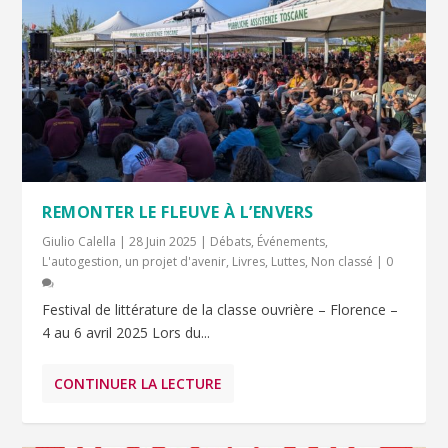
REMONTER LE FLEUVE À L’ENVERS
Giulio Calella
|
28 Juin 2025
|
Débats
,
Événements
,
L'autogestion, un projet d'avenir
,
Livres
,
Luttes
,
Non classé
|
0
Festival de littérature de la classe ouvrière – Florence –
4 au 6 avril 2025 Lors du...
CONTINUER LA LECTURE