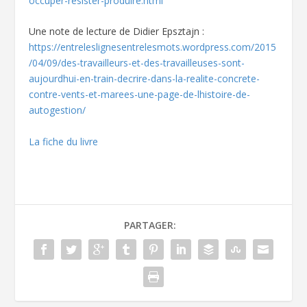
occuper-resister-produire.html
Une note de lecture de Didier Epsztajn :
https://entreleslignesentrelesmots.wordpress.com/2015
/04/09/des-travailleurs-et-des-travailleuses-sont-
aujourdhui-en-train-decrire-dans-la-realite-concrete-
contre-vents-et-marees-une-page-de-lhistoire-de-
autogestion/
La fiche du livre
PARTAGER: