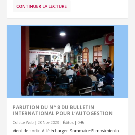
CONTINUER LA LECTURE
PARUTION DU N° 8 DU BULLETIN
INTERNATIONAL POUR L’AUTOGESTION
Colette Web
|
23 Nov 2023
|
Éditos
|
0
Vient de sortir. A télécharger. Sommaire:El movimiento