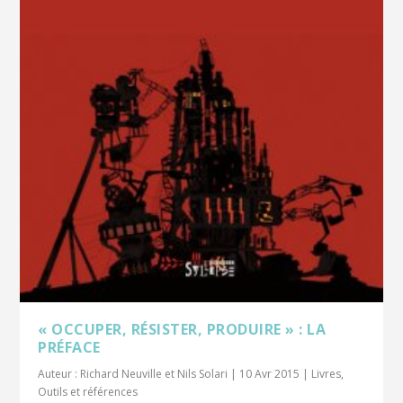
« OCCUPER, RÉSISTER, PRODUIRE » : LA
PRÉFACE
Auteur :
Richard Neuville et Nils Solari
|
10 Avr 2015
|
Livres
,
Outils et références