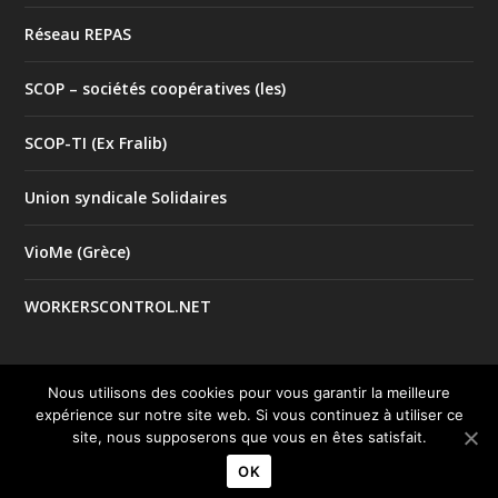
Réseau REPAS
SCOP – sociétés coopératives (les)
SCOP-TI (Ex Fralib)
Union syndicale Solidaires
VioMe (Grèce)
WORKERSCONTROL.NET
Nous utilisons des cookies pour vous garantir la meilleure
expérience sur notre site web. Si vous continuez à utiliser ce
© 2017 Tous droits réservés |
| Créé par
Mentions Légales
site, nous supposerons que vous en êtes satisfait.
le studio
Good Impact
OK