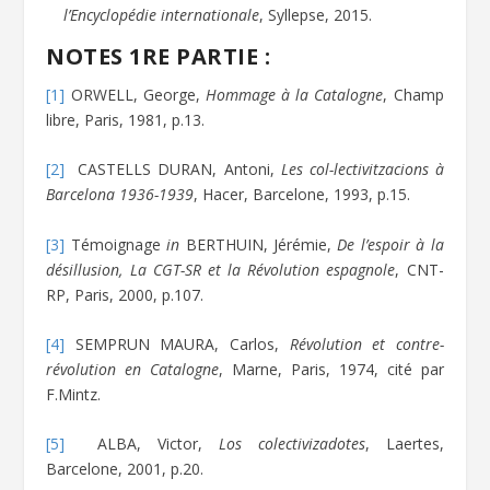
l’Encyclopédie internationale
, Syllepse, 2015.
NOTES 1RE PARTIE :
[1]
ORWELL, George,
Hommage à la Catalogne
, Champ
libre, Paris, 1981, p.13.
[2]
CASTELLS DURAN, Antoni,
Les col-lectivitzacions à
Barcelona 1936-1939
, Hacer, Barcelone, 1993, p.15.
[3]
Témoignage
in
BERTHUIN, Jérémie,
De l’espoir à la
désillusion, La CGT-SR et la Révolution espagnole
, CNT-
RP, Paris, 2000, p.107.
[4]
SEMPRUN MAURA, Carlos,
Révolution et contre-
révolution en Catalogne
, Marne, Paris, 1974, cité par
F.Mintz.
[5]
ALBA, Victor,
Los colectivizadotes
, Laertes,
Barcelone, 2001, p.20.