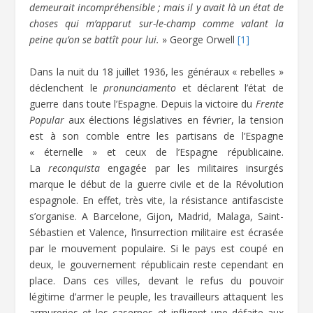
demeurait incompréhensible ; mais il y avait là un état de
choses qui m’apparut sur-le-champ comme valant la
peine qu’on se battît pour lui.
» George Orwell
[1]
Dans la nuit du 18 juillet 1936, les généraux « rebelles »
déclenchent le
pronunciamento
et déclarent l’état de
guerre dans toute l’Espagne. Depuis la victoire du
Frente
Popular
aux élections législatives en février, la tension
est à son comble entre les partisans de l’Espagne
« éternelle » et ceux de l’Espagne républicaine.
La
reconquista
engagée par les militaires insurgés
marque le début de la guerre civile et de la Révolution
espagnole. En effet, très vite, la résistance antifasciste
s’organise. A Barcelone, Gijon, Madrid, Malaga, Saint-
Sébastien et Valence, l’insurrection militaire est écrasée
par le mouvement populaire. Si le pays est coupé en
deux, le gouvernement républicain reste cependant en
place. Dans ces villes, devant le refus du pouvoir
légitime d’armer le peuple, les travailleurs attaquent les
armureries et les casernes et infligent une défaite aux