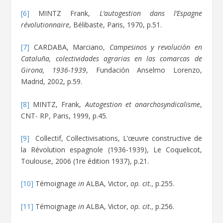
[6]
MINTZ Frank,
L’autogestion dans l’Espagne
révolutionnaire
, Bélibaste, Paris, 1970, p.51.
[7]
CARDABA, Marciano,
Campesinos y revolución en
Cataluña, colectividades agrarias en las comarcas de
Girona, 1936-1939
, Fundación Anselmo Lorenzo,
Madrid, 2002, p.59.
[8]
MINTZ, Frank,
Autogestion et anarchosyndicalisme
,
CNT- RP, Paris, 1999, p.45.
[9]
Collectif, Collectivisations, L’œuvre constructive de
la Révolution espagnole (1936-1939), Le Coquelicot,
Toulouse, 2006 (1re édition 1937), p.21.
[10]
Témoignage
in
ALBA, Victor,
op. cit.,
p.255.
[11]
Témoignage
in
ALBA, Victor,
op. cit.,
p.256.