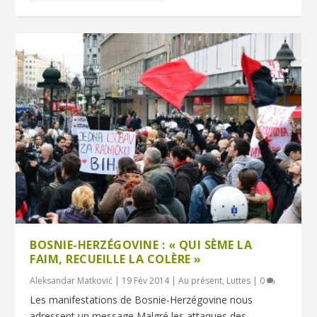
BOSNIE-HERZÉGOVINE : « QUI SÈME LA
FAIM, RECUEILLE LA COLÈRE »
Aleksandar Matković
|
19 Fév 2014
|
Au présent
,
Luttes
|
0
Les manifestations de Bosnie-Herzégovine nous
adressent un message Malgré les attaques des