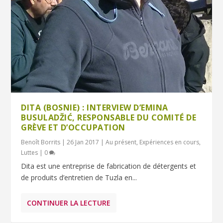
DITA (BOSNIE) : INTERVIEW D’EMINA
BUSULADŽIĆ, RESPONSABLE DU COMITÉ DE
GRÈVE ET D’OCCUPATION
Benoît Borrits
|
26 Jan 2017
|
Au présent
,
Expériences en cours
,
Luttes
|
0
Dita est une entreprise de fabrication de détergents et
de produits d’entretien de Tuzla en...
CONTINUER LA LECTURE