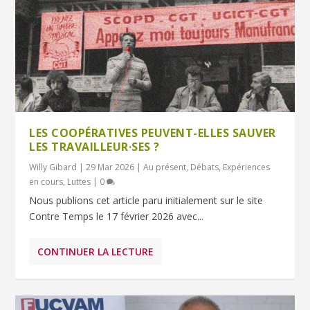
LES COOPÉRATIVES PEUVENT-ELLES SAUVER
LES TRAVAILLEUR·SES ?
Willy Gibard
|
29 Mar 2026
|
Au présent
,
Débats
,
Expériences
en cours
,
Luttes
|
0
Nous publions cet article paru initialement sur le site
Contre Temps le 17 février 2026 avec...
CONTINUER LA LECTURE