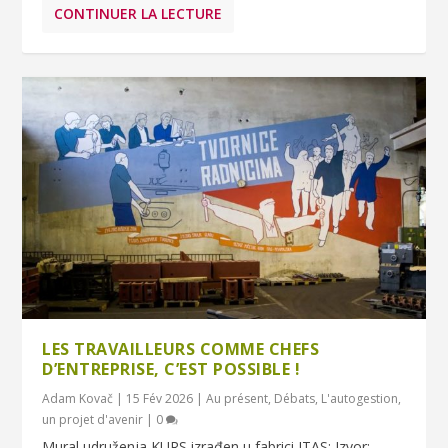
CONTINUER LA LECTURE
LES TRAVAILLEURS COMME CHEFS
D’ENTREPRISE, C’EST POSSIBLE !
Adam Kovač
|
15 Fév 2026
|
Au présent
,
Débats
,
L'autogestion,
un projet d'avenir
|
0
Mural udruženja KURS izrađen u fabrici ITAS; Izvor: