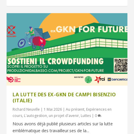
LA LUTTE DES EX-GKN DE CAMPI BISENZIO
(ITALIE)
Richard Neuville
|
1 Mai 2026
|
Au présent
,
Expériences en
cours
,
L'autogestion, un projet d'avenir
,
Luttes
|
0
Nous avons déjà publié plusieurs articles sur la lutte
emblématique des travailleur.ses de la...