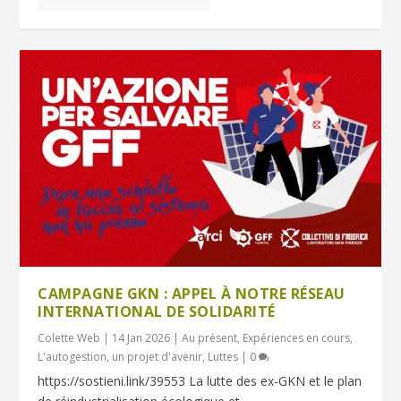
CAMPAGNE GKN : APPEL À NOTRE RÉSEAU
INTERNATIONAL DE SOLIDARITÉ
Colette Web
|
14 Jan 2026
|
Au présent
,
Expériences en cours
,
L'autogestion, un projet d'avenir
,
Luttes
|
0
https://sostieni.link/39553 La lutte des ex-GKN et le plan