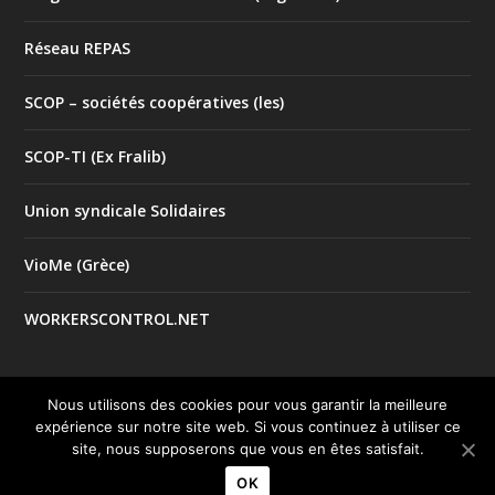
Réseau REPAS
SCOP – sociétés coopératives (les)
SCOP-TI (Ex Fralib)
Union syndicale Solidaires
VioMe (Grèce)
WORKERSCONTROL.NET
Nous utilisons des cookies pour vous garantir la meilleure
expérience sur notre site web. Si vous continuez à utiliser ce
© 2017 Tous droits réservés |
| Créé par
Mentions Légales
site, nous supposerons que vous en êtes satisfait.
le studio
Good Impact
OK