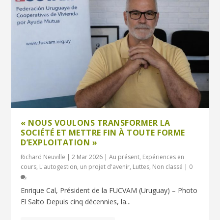
« NOUS VOULONS TRANSFORMER LA
SOCIÉTÉ ET METTRE FIN À TOUTE FORME
D’EXPLOITATION »
Richard Neuville
|
2 Mar 2026
|
Au présent
,
Expériences en
cours
,
L'autogestion, un projet d'avenir
,
Luttes
,
Non classé
|
0
Enrique Cal, Président de la FUCVAM (Uruguay) – Photo
El Salto Depuis cinq décennies, la...