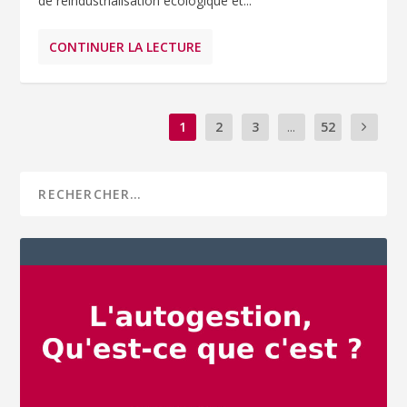
de réindustrialisation écologique et...
CONTINUER LA LECTURE
1
2
3
...
52