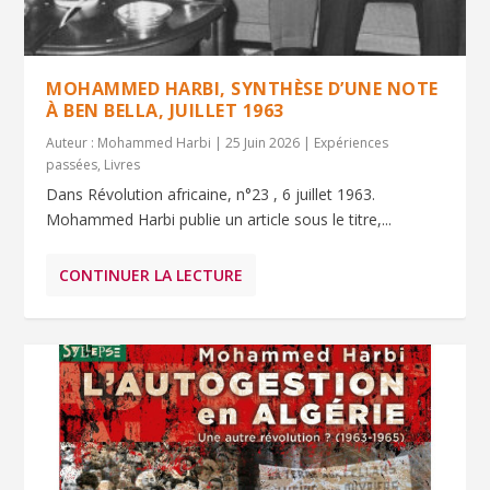
MOHAMMED HARBI, SYNTHÈSE D’UNE NOTE
À BEN BELLA, JUILLET 1963
Auteur :
Mohammed Harbi
|
25 Juin 2026
|
Expériences
passées
,
Livres
Dans Révolution africaine, n°23 , 6 juillet 1963.
Mohammed Harbi publie un article sous le titre,...
CONTINUER LA LECTURE