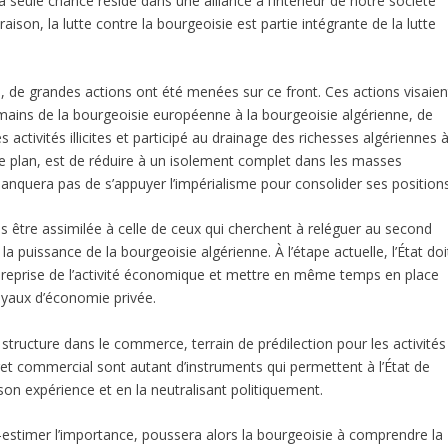
seule chance réside dans une alliance à l’intérieur de notre société
aison, la lutte contre la bourgeoisie est partie intégrante de la lutte
, de grandes actions ont été menées sur ce front. Ces actions visaien
s mains de la bourgeoisie européenne à la bourgeoisie algérienne, de
 activités illicites et participé au drainage des richesses algériennes 
 ce plan, est de réduire à un isolement complet dans les masses
manquera pas de s’appuyer l’impérialisme pour consolider ses positions
as être assimilée à celle de ceux qui cherchent à reléguer au second
la puissance de la bourgeoisie algérienne. À l’étape actuelle, l’État doi
r la reprise de l’activité économique et mettre en même temps en place
yaux d’économie privée.
structure dans le commerce, terrain de prédilection pour les activités
ecret commercial sont autant d’instruments qui permettent à l’État de
son expérience et en la neutralisant politiquement.
us-estimer l’importance, poussera alors la bourgeoisie à comprendre la