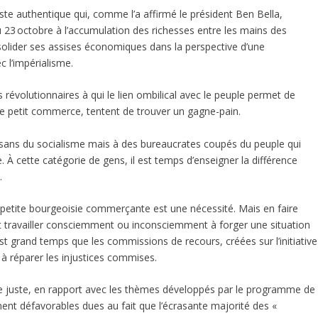
liste authentique qui, comme l’a affirmé le président Ben Bella,
u 23 octobre à l’accumulation des richesses entre les mains des
olider ses assises économiques dans la perspective d’une
ec l’impérialisme.
révolutionnaires à qui le lien ombilical avec le peuple permet de
 le petit commerce, tentent de trouver un gagne-pain.
isans du socialisme mais à des bureaucrates coupés du peuple qui
. À cette catégorie de gens, il est temps d’enseigner la différence
.
a petite bourgeoisie commerçante est une nécessité. Mais en faire
’est travailler consciemment ou inconsciemment à forger une situation
 est grand temps que les commissions de recours, créées sur l’initiative
à réparer les injustices commises.
que juste, en rapport avec les thèmes développés par le programme de
ment défavorables dues au fait que l’écrasante majorité des «