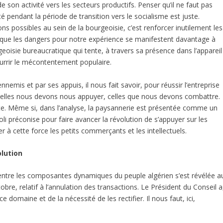
de son activité vers les secteurs productifs. Penser qu’il ne faut pas
té pendant la période de transition vers le socialisme est juste.
ons possibles au sein de la bourgeoisie, c’est renforcer inutilement les
us que les dangers pour notre expérience se manifestent davantage à
geoisie bureaucratique qui tente, à travers sa présence dans l’appareil
 nourrir le mécontentement populaire.
ennemis et par ses appuis, il nous fait savoir, pour réussir l’entreprise
quelles nous devons nous appuyer, celles que nous devons combattre.
cite. Même si, dans l’analyse, la paysannerie est présentée comme un
oli préconise pour faire avancer la révolution de s’appuyer sur les
er à cette force les petits commerçants et les intellectuels.
olution
entre les composantes dynamiques du peuple algérien s’est révélée a
tobre, relatif à l’annulation des transactions. Le Président du Conseil a
e domaine et de la nécessité de les rectifier. Il nous faut, ici,