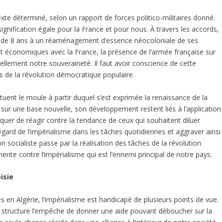
te déterminé, selon un rapport de forces politico-militaires donné.
signification égale pour la France et pour nous. À travers les accords,
s de 8 ans à un réaménagement d’essence néocoloniale de ses
 et économiques avec la France, la présence de l’armée française sur
uellement notre souveraineté. Il faut avoir conscience de cette
es de la révolution démocratique populaire.
tuent le moule à partir duquel s’est exprimée la renaissance de la
s sur une base nouvelle, son développement restent liés à l’application
uer de réagir contre la tendance de ceux qui souhaitent diluer
gard de l’impérialisme dans les tâches quotidiennes et aggraver ainsi
on socialiste passe par la réalisation des tâches de la révolution
nte contre l’impérialisme qui est l’ennemi principal de notre pays.
isie
s en Algérie, l’impérialisme est handicapé de plusieurs points de vue.
sa structure l’empêche de donner une aide pouvant déboucher sur la