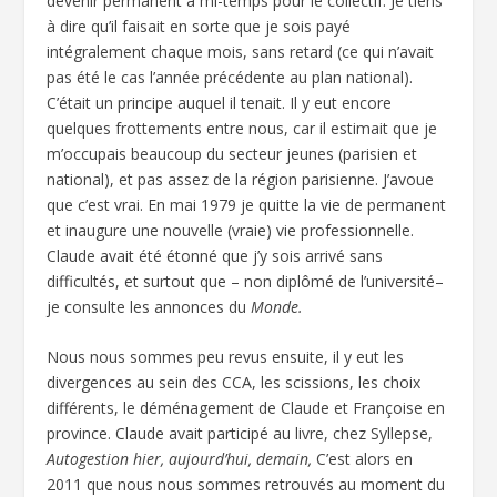
devenir permanent à mi-temps pour le collectif. Je tiens
à dire qu’il faisait en sorte que je sois payé
intégralement chaque mois, sans retard (ce qui n’avait
pas été le cas l’année précédente au plan national).
C’était un principe auquel il tenait. Il y eut encore
quelques frottements entre nous, car il estimait que je
m’occupais beaucoup du secteur jeunes (parisien et
national), et pas assez de la région parisienne. J’avoue
que c’est vrai. En mai 1979 je quitte la vie de permanent
et inaugure une nouvelle (vraie) vie professionnelle.
Claude avait été étonné que j’y sois arrivé sans
difficultés, et surtout que – non diplômé de l’université–
je consulte les annonces du
Monde.
Nous nous sommes peu revus ensuite, il y eut les
divergences au sein des CCA, les scissions, les choix
différents, le déménagement de Claude et Françoise en
province. Claude avait participé au livre, chez Syllepse,
Autogestion hier, aujourd’hui, demain,
C’est alors en
2011 que nous nous sommes retrouvés au moment du