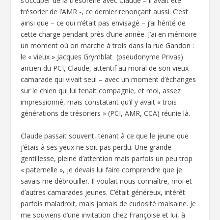
s’occuper de la trésorerie avec Claude – il avait été
trésorier de l’AMR -, ce dernier renonçant aussi. C’est
ainsi que – ce qui n’était pas envisagé – j’ai hérité de
cette charge pendant près d’une année. J’ai en mémoire
un moment où on marche à trois dans la rue Gandon :
le « vieux » Jacques Grymblat (pseudonyme Privas)
ancien du PCI, Claude, attentif au moral de son vieux
camarade qui vivait seul – avec un moment d’échanges
sur le chien qui lui tenait compagnie, et moi, assez
impressionné, mais constatant qu’il y avait « trois
générations de trésoriers » (PCI, AMR, CCA) réunie là.
Claude passait souvent, tenant à ce que le jeune que
j’étais à ses yeux ne soit pas perdu. Une grande
gentillesse, pleine d’attention mais parfois un peu trop
« paternelle », je devais lui faire comprendre que je
savais me débrouiller. Il voulait nous connaître, moi et
d’autres camarades jeunes. C’était généreux, intérêt
parfois maladroit, mais jamais de curiosité malsaine. Je
me souviens d’une invitation chez Françoise et lui, à