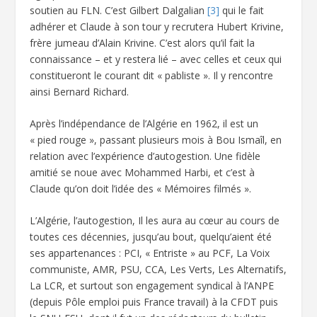
soutien au FLN. C’est Gilbert Dalgalian
[3]
qui le fait
adhérer et Claude à son tour y recrutera Hubert Krivine,
frère jumeau d’Alain Krivine. C’est alors qu’il fait la
connaissance – et y restera lié – avec celles et ceux qui
constitueront le courant dit « pabliste ». Il y rencontre
ainsi Bernard Richard.
Après l’indépendance de l’Algérie en 1962, il est un
« pied rouge », passant plusieurs mois à Bou Ismaîl, en
relation avec l’expérience d’autogestion. Une fidèle
amitié se noue avec Mohammed Harbi, et c’est à
Claude qu’on doit l’idée des « Mémoires filmés ».
L’Algérie, l’autogestion, Il les aura au cœur au cours de
toutes ces décennies, jusqu’au bout, quelqu’aient été
ses appartenances : PCI, « Entriste » au PCF, La Voix
communiste, AMR, PSU, CCA, Les Verts, Les Alternatifs,
La LCR, et surtout son engagement syndical à l’ANPE
(depuis Pôle emploi puis France travail) à la CFDT puis