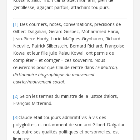
Kowal ». Salut mon camarade, mon ami, plein de
gentillesse, agaçant parfois, attachant toujours.
[1]
Des courriers, notes, conversations, précisions de
Gilbert Dalgalian, Gérard Grisbec, Mohammed Harbi,
Jean-Pierre Hardy, Lucie Maïques-Grynbaum, Richard
Neuville, Patrick Silberstein, Bernard Richard, Françoise
Kowal et leur fille Julie Palau Kowal, ont permis de
compléter – et corriger – ces souvenirs. Nous
œuvrerons pour que Claude rentre dans
Le Maitron,
dictionnaire biographique du mouvement
ouvrier/mouvement social.
[2]
Selon les termes du ministre de la justice d’alors,
François Mitterand.
[3]
Claude était toujours admiratif vis-à-vis des
polyglottes, et notamment de son ami Gilbert Dalgalian
qui, outre ses qualités politiques et personnelles, est
linguiste.