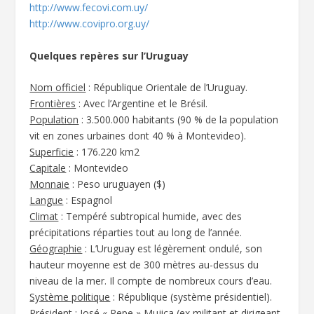
http://www.fecovi.com.uy/
http://www.covipro.org.uy/
Quelques repères sur l’Uruguay
Nom officiel
: République Orientale de l’Uruguay.
Frontières
: Avec l’Argentine et le Brésil.
Population
: 3.500.000 habitants (90 % de la population
vit en zones urbaines dont 40 % à Montevideo).
Superficie
: 176.220 km2
Capitale
: Montevideo
Monnaie
: Peso uruguayen ($)
Langue
: Espagnol
Climat
: Tempéré subtropical humide, avec des
précipitations réparties tout au long de l’année.
Géographie
: L’Uruguay est légèrement ondulé, son
hauteur moyenne est de 300 mètres au-dessus du
niveau de la mer. Il compte de nombreux cours d’eau.
Système politique
: République (système présidentiel).
Président
: José « Pepe » Mujica (ex militant et dirigeant