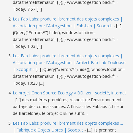
data.themeInternalUrl; } }); } www.autogestion-back.fr -
Today, 7:57 [...]
Les Fab Labs: produire librement des objets complexes |
Association pour l'Autogestion | Fab-Lab | Scoop.it
- [...]
jQuery("#errors*").hide(); window.location=
data.themeInternalUrl; } }); } www.autogestion-back.fr -
Today, 1:03 [...]
Les Fab Labs: produire librement des objets complexes |
Association pour l'Autogestion | Artilect Fab Lab Toulouse
| Scoop.it
- [...] jQuery("#errors*").hide(); window.location=
data.themeInternalUrl; } }); } www.autogestion-back.fr -
Today, 10:23 [...]
Le projet Open Source Ecology « BD, zen, société, internet
- [...] des matières premières, respect de l’environnement,
partage des connaissances. A l’instar des Fablabs (cf celui
de Barcelone), le projet OSE ne suffit…
Les Fab Labs: produire librement des objets complexes ...
| Fabrique d'Objets Libres | Scoop.it
- [...] Ils prennent