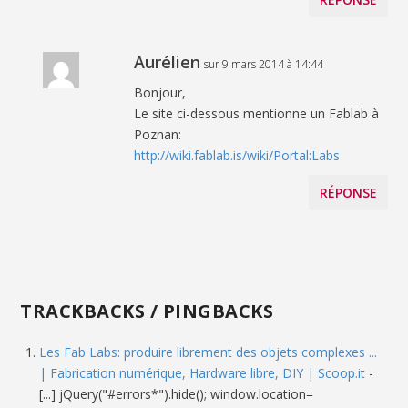
Aurélien
sur 9 mars 2014 à 14:44
Bonjour,
Le site ci-dessous mentionne un Fablab à
Poznan:
http://wiki.fablab.is/wiki/Portal:Labs
RÉPONSE
TRACKBACKS / PINGBACKS
Les Fab Labs: produire librement des objets complexes ...
| Fabrication numérique, Hardware libre, DIY | Scoop.it
-
[...] jQuery("#errors*").hide(); window.location=