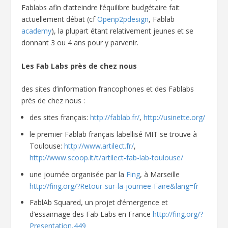
Fablabs afin d’atteindre l’équilibre budgétaire fait
actuellement débat (cf
Openp2pdesign
, Fablab
academy
), la plupart étant relativement jeunes et se
donnant 3 ou 4 ans pour y parvenir.
Les Fab Labs près de chez nous
des sites d’information francophones et des Fablabs
près de chez nous :
des sites français:
http://fablab.fr/
,
http://usinette.org/
le premier Fablab français labellisé MIT se trouve à
Toulouse:
http://www.artilect.fr/
,
http://www.scoop.it/t/artilect-fab-lab-toulouse/
une journée organisée par la
Fing
, à Marseille
http://fing.org/?Retour-sur-la-journee-Faire&lang=fr
FablAb Squared, un projet d’émergence et
d’essaimage des Fab Labs en France
http://fing.org/?
Presentation,449