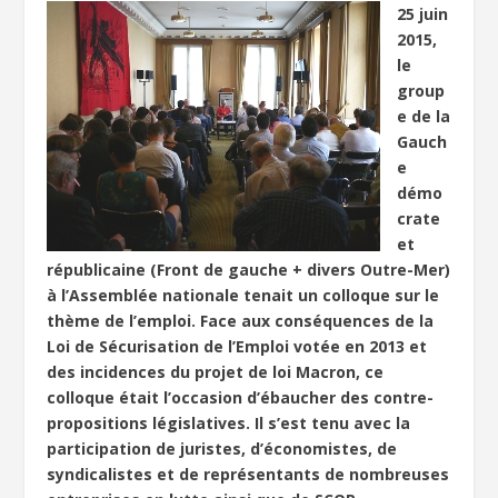
25 juin
2015,
le
group
e de la
Gauch
e
démo
crate
et
républicaine (Front de gauche + divers Outre-Mer)
à l’Assemblée nationale tenait un colloque sur le
thème de l’emploi. Face aux conséquences de la
Loi de Sécurisation de l’Emploi votée en 2013 et
des incidences du projet de loi Macron, ce
colloque était l’occasion d’ébaucher des contre-
propositions législatives. Il s’est tenu avec la
participation de juristes, d’économistes, de
syndicalistes et de représentants de nombreuses