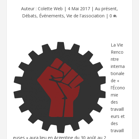
Auteur :
Colette Web
|
4 Mai 2017
|
Au présent
,
Débats
,
Événements
,
Vie de l'association
|
0
La VIe
Renco
ntre
interna
tionale
de «
l’Écono
mie
des
travaill
eurs et
des
travaill
euses » aura lieu en Argentine du 30 août au 2