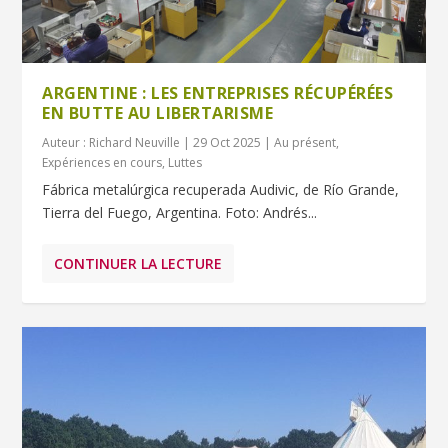
ARGENTINE : LES ENTREPRISES RÉCUPÉRÉES
EN BUTTE AU LIBERTARISME
Auteur :
Richard Neuville
|
29 Oct 2025
|
Au présent
,
Expériences en cours
,
Luttes
Fábrica metalúrgica recuperada Audivic, de Río Grande,
Tierra del Fuego, Argentina. Foto: Andrés...
CONTINUER LA LECTURE