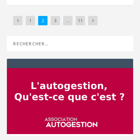
1
2
3
…
11