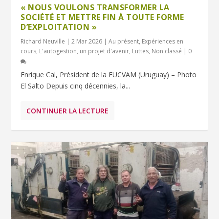
« NOUS VOULONS TRANSFORMER LA
SOCIÉTÉ ET METTRE FIN À TOUTE FORME
D’EXPLOITATION »
Richard Neuville
|
2 Mar 2026
|
Au présent
,
Expériences en
cours
,
L'autogestion, un projet d'avenir
,
Luttes
,
Non classé
|
0
Enrique Cal, Président de la FUCVAM (Uruguay) – Photo
El Salto Depuis cinq décennies, la...
CONTINUER LA LECTURE