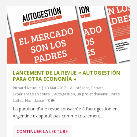
LANCEMENT DE LA REVUE « AUTOGESTIÓN
PARA OTRA ECONOMÍA »
Richard Neuville
|
13 Mar 2017
|
Au présent
,
Débats
,
Expériences en cours
,
L'autogestion, un projet d'avenir
,
Livres
,
Luttes
,
Non classé
|
0
La parution d’une revue consacrée à l’autogestion en
Argentine n’apparaît pas comme totalement...
CONTINUER LA LECTURE