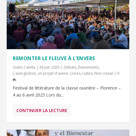
REMONTER LE FLEUVE À L’ENVERS
Giulio Calella
|
28 Juin 2025
|
Débats
,
Événements
,
L'autogestion, un projet d'avenir
,
Livres
,
Luttes
,
Non classé
|
0
Festival de littérature de la classe ouvrière – Florence –
4 au 6 avril 2025 Lors du...
CONTINUER LA LECTURE