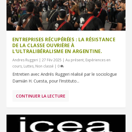
ENTREPRISES RÉCUPÉRÉES : LA RÉSISTANCE
DE LA CLASSE OUVRIÈRE À
L’ULTRALIBÉRALISME EN ARGENTINE.
Andres Ruggeri
|
27 Fév 2025
|
Au présent
,
Expériences en
cours
,
Luttes
,
Non classé
|
0
Entretien avec Andrés Ruggeri réalisé par le sociologue
Damián H. Cuesta, pour l’Instituto...
CONTINUER LA LECTURE