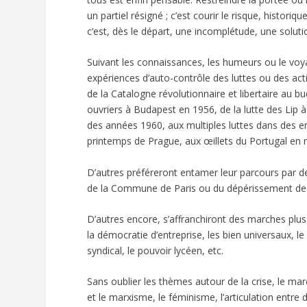
un partiel résigné ; c’est courir le risque, historiq
c’est, dès le départ, une incomplétude, une solut
Suivant les connaissances, les humeurs ou le voya
expériences d’auto-contrôle des luttes ou des activ
de la Catalogne révolutionnaire et libertaire au 
ouvriers à Budapest en 1956, de la lutte des Lip 
des années 1960, aux multiples luttes dans des ent
printemps de Prague, aux œillets du Portugal en ré
D’autres préféreront entamer leur parcours par d
de la Commune de Paris ou du dépérissement de 
D’autres encore, s’affranchiront des marches plu
la démocratie d’entreprise, les bien universaux,
syndical, le pouvoir lycéen, etc.
Sans oublier les thèmes autour de la crise, le mar
et le marxisme, le féminisme, l’articulation entr