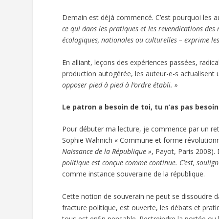
Demain est déjà commencé. C’est pourquoi les a
ce qui dans les pratiques et les revendications des 
écologiques, nationales ou culturelles – exprime les
En alliant, leçons des expériences passées, radica
production autogérée, les auteur-e-s actualisent 
opposer pied à pied à l’ordre établi. »
Le patron a besoin de toi, tu n’as pas besoin 
Pour débuter ma lecture, je commence par un retou
Sophie Wahnich « Commune et forme révolutionna
Naissance de la République »
, Payot, Paris 2008).
politique est conçue comme continue. C’est, soulign
comme instance souveraine de la république.
Cette notion de souverain ne peut se dissoudre da
fracture politique, est ouverte, les débats et pra
tous est enfin pensable. Restreindre la portée ou 