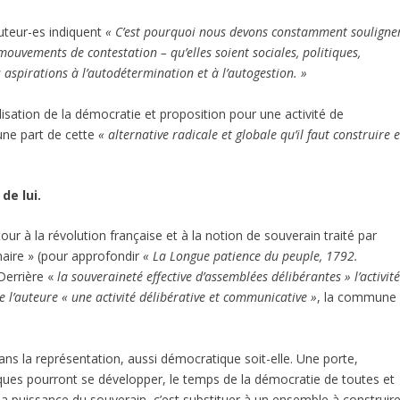
uteur-es indiquent
« C’est pourquoi nous devons constamment souligne
mouvements de contestation – qu’elles soient sociales, politiques,
 aspirations à l’autodétermination et à l’autogestion. »
lisation de la démocratie et proposition pour une activité de
une part de cette
« alternative radicale et globale qu’il faut construire e
de lui.
r à la révolution française et à la notion de souverain traité par
ire » (pour approfondir
« La Longue patience du peuple, 1792.
 Derrière «
la souveraineté effective d’assemblées délibérantes » l’activit
e l’auteure « une activité délibérative et communicative »
, la commune
ns la représentation, aussi démocratique soit-elle. Une porte,
tiques pourront se développer, le temps de la démocratie de toutes et
la puissance du souverain, c’est substituer à un ensemble à construire