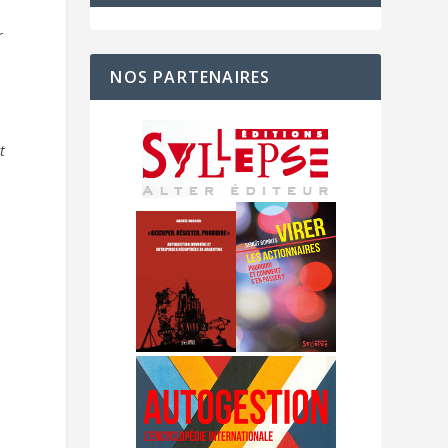
r
NOS PARTENAIRES
t
é
,