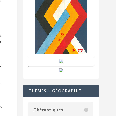
s
e
,
,
THÈMES + GÉOGRAPHIE
x
Thématiques