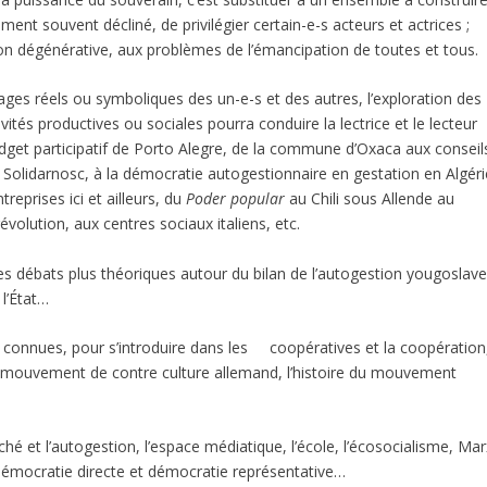
uement souvent décliné, de privilégier certain-e-s acteurs et actrices ;
ion dégénérative, aux problèmes de l’émancipation de toutes et tous.
ges réels ou symboliques des un-e-s et des autres, l’exploration des
ités productives ou sociales pourra conduire la lectrice et le lecteur
budget participatif de Porto Alegre, de la commune d’Oxaca aux conseil
à Solidarnosc, à la démocratie autogestionnaire en gestation en Algéri
reprises ici et ailleurs, du
Poder popular
au Chili sous Allende au
volution, aux centres sociaux italiens, etc.
es débats plus théoriques autour du bilan de l’autogestion yougoslave
l’État…
s connues, pour s’introduire dans les coopératives et la coopération
 le mouvement de contre culture allemand, l’histoire du mouvement
ché et l’autogestion, l’espace médiatique, l’école, l’écosocialisme, Mar
e démocratie directe et démocratie représentative…