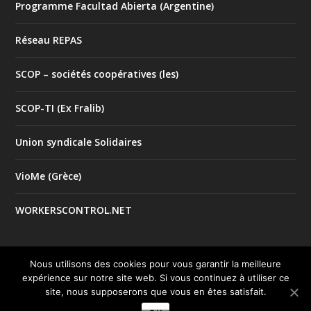
Programme Facultad Abierta (Argentine)
Réseau REPAS
SCOP – sociétés coopératives (les)
SCOP-TI (Ex Fralib)
Union syndicale Solidaires
VioMe (Grèce)
WORKERSCONTROL.NET
Nous utilisons des cookies pour vous garantir la meilleure
expérience sur notre site web. Si vous continuez à utiliser ce
© 2017 Tous droits réservés |
| Créé par
Mentions Légales
site, nous supposerons que vous en êtes satisfait.
le studio
Good Impact