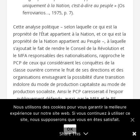
uniquement à la Nation, c’est-à-dire au peuple »
(Os
ferroviarios…, 1975, p. 7).
Cette analyse politique – selon laquelle ce qui est la
propriété de l’État appartient à la Nation, et ce qui est la
propriété de la Nation appartient au Peuple –, à laquelle
s’ajoutait le fait de rendre le Conseil de la Révolution et
le MFA responsables des nationalisations, rapproche le
PCP de ceux qui considéraient les conquêtes de la
classe ouvrière comme le fruit de ses directions et des
organisations envisageant la possibilité d’une transition
indolore du mode de production capitaliste au mode de
production socialiste. Ainsi le PCP caresserait-il l’espoir
– publiquement défendu, aussi, par le MFA et le PS –
que cette transition puisse être réalisée selon les
Nous utilisons des cookies pour vous garantir la meilleure
mêmes modalités qui avaient présidé au changement
expérience sur notre site web. Si vous continuez à utiliser ce
site, nous supposerons que vous en êtes satisfait.
de régime par l’intervention du MFA, c’est-à-dire
quasiment sans morts (dans la métropole du moins),
OK
Share This
sans prise du pouvoir par la classe ouvrière, et en