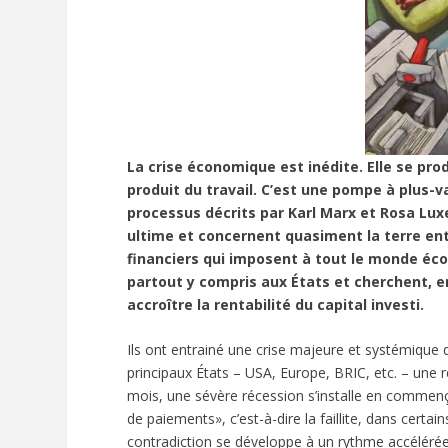
La crise économique est inédite. Elle se pr
produit du travail. C’est une pompe à plus-va
processus décrits par Karl Marx et Rosa Lux
ultime et concernent quasiment la terre en
financiers qui imposent à tout le monde écono
partout y compris aux États et cherchent, e
accroître la rentabilité du capital investi.
Ils ont entrainé une crise majeure et systémique 
principaux États – USA, Europe, BRIC, etc. – une 
mois, une sévère récession s’installe en commençan
de paiements», c’est-à-dire la faillite, dans certai
contradiction se développe à un rythme accélérée 