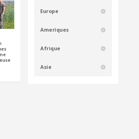
Europe
Ameriques
n
Afrique
nes
une
teuse
Asie