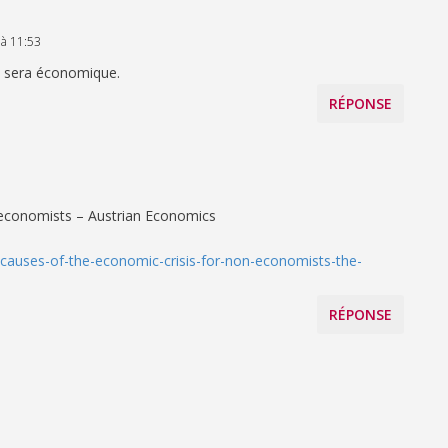
 à 11:53
le sera économique.
RÉPONSE
 economists – Austrian Economics
-causes-of-the-economic-crisis-for-non-economists-the-
RÉPONSE