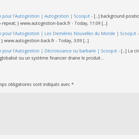
 pour l'Autogestion | Autogestion | Scoop.it
- [...] background-posit
epeat; } www.autogestion-back.fr - Today, 11:09 [...]
 pour l'Autogestion | Les Dernières Nouvelles du Monde | Scoop.it
-
 www.autogestion-back.fr - Today, 3:09 [...]
 pour l'Autogestion | Décroissance ou barbarie | Scoop.it
- [...] La cr
globalisé ou un système financier draine le produit…
ps obligatoires sont indiqués avec
*