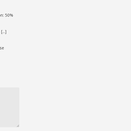
ion: 50%
 [...]
ise