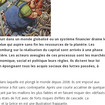
oduit dans un monde globalisé ou un système financier draine l
lue qui aspire sans fin les ressources de la planète. Les
emburg sur la réalisation du capital sont arrivés à une phase
tière. Les acteurs aveugles de ces processus sont les marché
mique, social et politique leurs règles. Ils dictent leur loi
n épongeant tous les acquis sociaux des luttes passées, à
dans laquelle est plongé le monde depuis 2008. Ils ont imposé aux
remise à flot sans contrepartie. Après une courte accalmie de quelque
t par les maillons les plus faibles et en faisant risquer des «défauts
ns états de l’UE avec de forts risques d’effets de cascade. La
et la Grèce en est une illustration frappante.