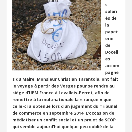
s
salari
és de
la
papet
erie
de
Docell
es
accom
pagné
s du Maire, Monsieur Christian Tarantola, ont fait
le voyage à partir des Vosges pour se rendre au
siège d’UPM France à Levallois-Perret, afin de
remettre à la multinationale la « rançon » que
celle-ci a obtenue lors d’un jugement du Tribunal
de commerce en septembre 2014. L’occasion de
médiatiser un conflit social et un projet de SCOP
qui semble aujourd’hui quelque peu oublié de la