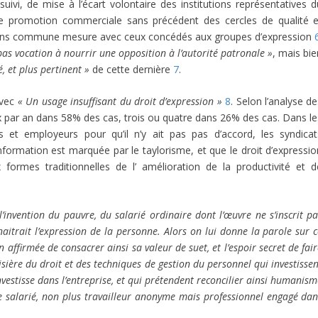
uivi, de mise à l’écart volontaire des institutions représentatives d
de promotion commerciale sans précédent des cercles de qualité e
sans commune mesure avec ceux concédés aux groupes d’expression
pas vocation à nourrir une opposition à l’autorité patronale »
, mais bi
, et plus pertinent »
de cette dernière
7
.
avec
« Un usage insuffisant du droit d’expression »
8
. Selon l’analyse d
 par an dans 58% des cas, trois ou quatre dans 26% des cas. Dans le
et employeurs pour qu’il n’y ait pas pas d’accord, les syndicat
 l’information est marquée par le taylorisme, et que le droit d’expressi
formes traditionnelles de l’ amélioration de la productivité et d
 l’invention du pauvre, du salarié ordinaire dont l’œuvre ne s’inscrit p
aitrait l’expression de la personne. Alors on lui donne la parole sur 
ion affirmée de consacrer ainsi sa valeur de suet, et l’espoir secret de fai
lisière du droit et des techniques de gestion du personnel qui investisse
nvestisse dans l’entreprise, et qui prétendent reconcilier ainsi humanis
e salarié, non plus travailleur anonyme mais professionnel engagé dan