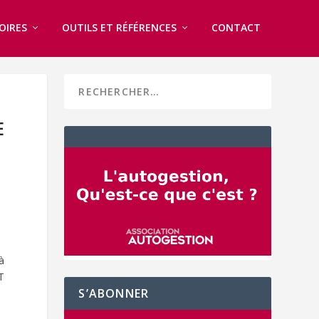
OIRES
OUTILS ET RÉFÉRENCES
CONTACT
E
à
T
S’ABONNER