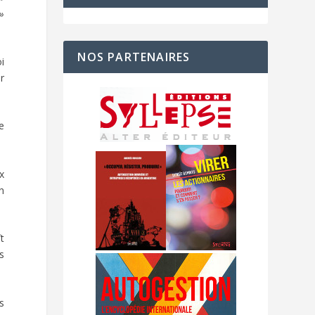
 »
NOS PARTENAIRES
i
r
e
x
on
ît
s
s