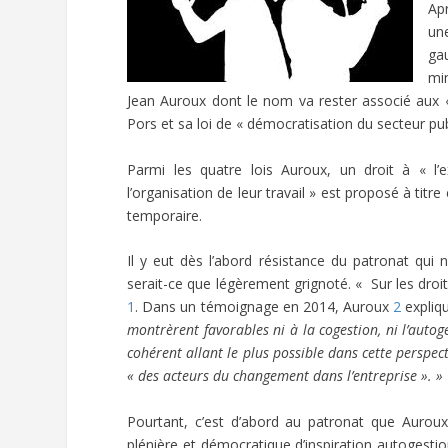
Apr
un
ga
min
Jean Auroux dont le nom va rester associé aux « 
Pors et sa loi de « démocratisation du secteur pub
Parmi les quatre lois Auroux, un droit à « l’e
l’organisation de leur travail » est proposé à tit
temporaire.
Il y eut dès l’abord résistance du patronat qui n
serait-ce que légèrement grignoté. « Sur les dro
1
. Dans un témoignage en 2014, Auroux
2
expliq
montrèrent favorables ni à la cogestion, ni l’autog
cohérent allant le plus possible dans cette perspec
« des acteurs du changement dans l’entreprise ». »
Pourtant, c’est d’abord au patronat que Auroux
plénière et démocratique d’inspiration autogesti