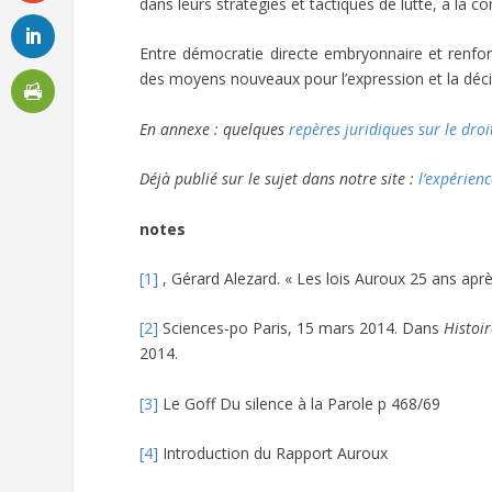
dans leurs stratégies et tactiques de lutte, à la c
Entre démocratie directe embryonnaire et renfor
des moyens nouveaux pour l’expression et la décis
En annexe : quelques
repères juridiques sur le dro
Déjà publié sur le sujet dans notre site :
l’
expérience
notes
[1]
, Gérard Alezard. « Les lois Auroux 25 ans aprè
[2]
Sciences-po Paris, 15 mars 2014. Dans
Histoir
2014.
[3]
Le Goff Du silence à la Parole p 468/69
[4]
Introduction du Rapport Auroux