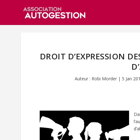
DROIT D’EXPRESSION DE
D
Auteur :
Robi Morder
|
5 Jan 20
Da
l’
d’a