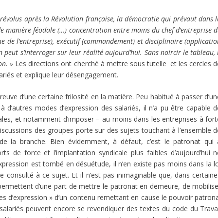
 révolus après la Révolution française, la démocratie qui prévaut dans 
de manière féodale (…) concentration entre mains du chef d’entreprise 
ne de l’entreprise), exécutif (commandement) et disciplinaire (applicati
n peut s’interroger sur leur réalité aujourd’hui. Sans noircir le tableau, 
on. »
Les directions ont cherché à mettre sous tutelle et les cercles d
ariés et explique leur désengagement.
reuve d’une certaine frilosité en la matière. Peu habitué à passer d’u
 à d’autres modes d’expression des salariés, il n’a pu être capable d
légales, et notamment d’imposer – au moins dans les entreprises à fort
 discussions des groupes porte sur des sujets touchant à l’ensemble d
, de la branche. Bien évidemment, à défaut, c’est le patronat qui 
ts de force et l’implantation syndicale plus faibles d’aujourd’hui n
d’expression est tombé en désuétude, il n’en existe pas moins dans la l
re consulté à ce sujet. Et il n’est pas inimaginable que, dans certain
e permettent d’une part de mettre le patronat en demeure, de mobilise
oupes d’expression » d’un contenu remettant en cause le pouvoir patron
s salariés peuvent encore se revendiquer des textes du code du Travai