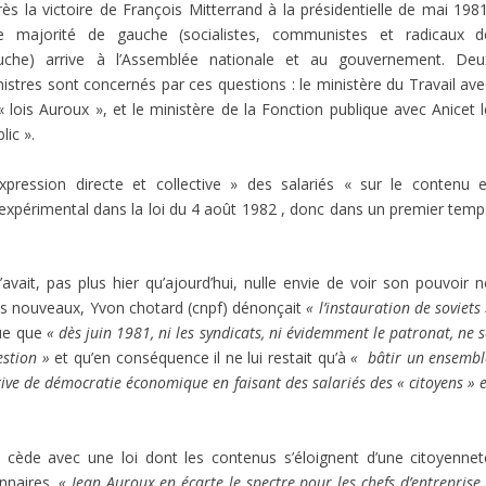
ès la victoire de François Mitterrand à la présidentielle de mai 1981
e majorité de gauche (socialistes, communistes et radicaux d
uche) arrive à l’Assemblée nationale et au gouvernement. Deu
istres sont concernés par ces questions : le ministère du Travail ave
lois Auroux », et le ministère de la Fonction publique avec Anicet l
lic ».
xpression directe et collective » des salariés « sur le contenu e
re expérimental dans la loi du 4 août 1982 , donc dans un premier temp
’avait, pas plus hier qu’ajourd’hui, nulle envie de voir son pouvoir n
its nouveaux, Yvon chotard (cnpf) dénonçait
« l’instauration de soviets
ue que
« dès juin 1981, ni les syndicats, ni évidemment le patronat, ne 
estion »
et qu’en conséquence il ne lui restait qu’à
« bâtir un ensembl
tive de démocratie économique en faisant des salariés des « citoyens » 
 cède avec une loi dont les contenus s’éloignent d’une citoyennet
onnaires.
« Jean Auroux en écarte le spectre pour les chefs d’entreprise