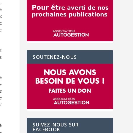
,
e
x
c
e
t
SOUTENEZ-NOUS
s
e
 »
se
e
et
SUIVEZ-NOUS SUR
é
FACEBOOK
 »