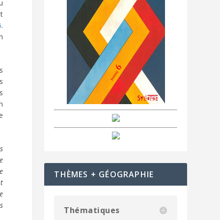
u
t
6
.
en
es
s
s
on
e
as
ce
re
THÈMES + GÉOGRAPHIE
nt
me
s
Thématiques