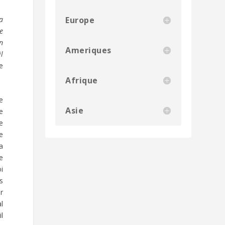
Europe
la
de
on
Ameriques
il
e
Afrique
ne
Asie
e
e
e
a
e
oi
es
r
al
l