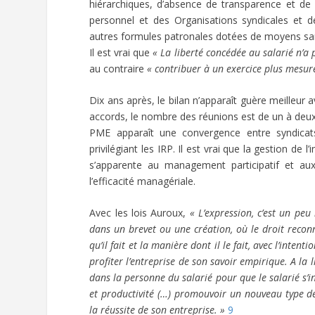
hiérarchiques, d’absence de transparence et de s
personnel et des Organisations syndicales et 
autres formules patronales dotées de moyens 
Il est vrai que
« La liberté concédée au salarié n’a 
au contraire
« contribuer à un exercice plus mesuré
Dix ans après, le bilan n’apparaît guère meilleur 
accords, le nombre des réunions est de un à deux
PME apparaît une convergence entre syndicats 
privilégiant les IRP. Il est vrai que la gestion de
s’apparente au management participatif et aux 
l’efficacité managériale.
Avec les lois Auroux,
« L’expression, c’est un peu
dans un brevet ou une création, où le droit reconn
qu’il fait et la manière dont il le fait, avec l’intent
profiter l’entreprise de son savoir empirique. A la 
dans la personne du salarié pour que le salarié s’i
et productivité (…) promouvoir un nouveau type d
la réussite de son entreprise. »
9