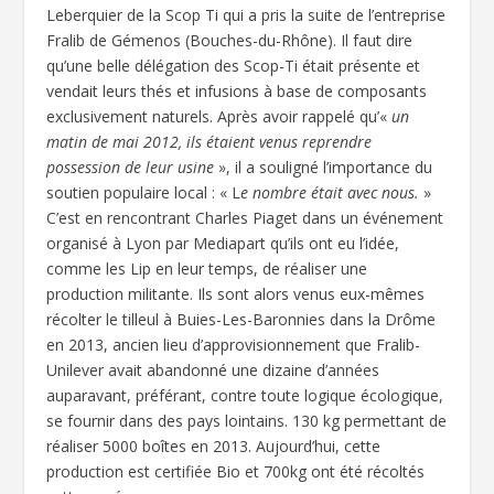
Leberquier de la Scop Ti qui a pris la suite de l’entreprise
Fralib de Gémenos (Bouches-du-Rhône). Il faut dire
qu’une belle délégation des Scop-Ti était présente et
vendait leurs thés et infusions à base de composants
exclusivement naturels. Après avoir rappelé qu’«
un
matin de mai 2012, ils étaient venus reprendre
possession de leur usine
», il a souligné l’importance du
soutien populaire local : « L
e nombre était avec nous.
»
C’est en rencontrant Charles Piaget dans un événement
organisé à Lyon par Mediapart qu’ils ont eu l’idée,
comme les Lip en leur temps, de réaliser une
production militante. Ils sont alors venus eux-mêmes
récolter le tilleul à Buies-Les-Baronnies dans la Drôme
en 2013, ancien lieu d’approvisionnement que Fralib-
Unilever avait abandonné une dizaine d’années
auparavant, préférant, contre toute logique écologique,
se fournir dans des pays lointains. 130 kg permettant de
réaliser 5000 boîtes en 2013. Aujourd’hui, cette
production est certifiée Bio et 700kg ont été récoltés