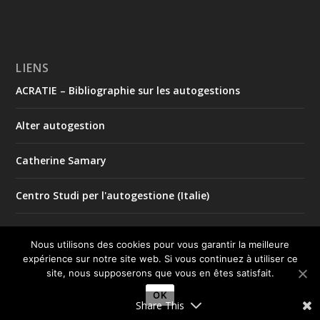
LIENS
ACRATIE – Bibliographie sur les autogestions
Alter autogestion
Catherine Samary
Centro Studi per l'autogestione (Italie)
Comité international de solidarité avec l'autogestion en
Argentine
Nous utilisons des cookies pour vous garantir la meilleure
expérience sur notre site web. Si vous continuez à utiliser ce
site, nous supposerons que vous en êtes satisfait.
economie.org
OK
Share This
Éditions Syllepse – Autogestion : l'encyclopédie