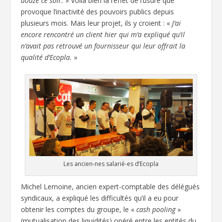
douze ce soir.
» Voilà bien là l’effet de l’usure que
provoque l’inactivité des pouvoirs publics depuis
plusieurs mois. Mais leur projet, ils y croient : «
J’ai
encore rencontré un client hier qui m’a expliqué qu’il
n’avait pas retrouvé un fournisseur qui leur offrait la
qualité d’Ecopla.
»
Les ancien-nes salarié-es d’Ecopla
Michel Lemoine, ancien expert-comptable des délégués
syndicaux, a expliqué les difficultés qu’il a eu pour
obtenir les comptes du groupe, le «
cash pooling
»
(mutualisation des liquidités) opéré entre les entités du