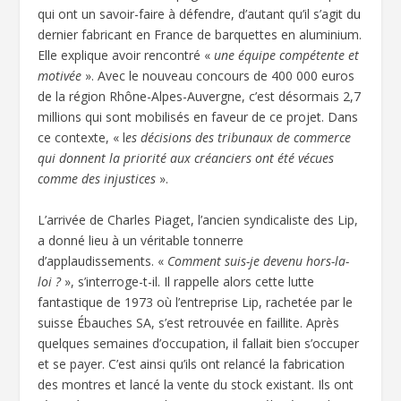
qui ont un savoir-faire à défendre, d’autant qu’il s’agit du
dernier fabricant en France de barquettes en aluminium.
Elle explique avoir rencontré «
une équipe compétente et
motivée
». Avec le nouveau concours de 400 000 euros
de la région Rhône-Alpes-Auvergne, c’est désormais 2,7
millions qui sont mobilisés en faveur de ce projet. Dans
ce contexte, « l
es décisions des tribunaux de commerce
qui donnent la priorité aux créanciers ont été vécues
comme des injustices
».
L’arrivée de Charles Piaget, l’ancien syndicaliste des Lip,
a donné lieu à un véritable tonnerre
d’applaudissements. «
Comment suis-je devenu hors-la-
loi ?
», s’interroge-t-il. Il rappelle alors cette lutte
fantastique de 1973 où l’entreprise Lip, rachetée par le
suisse Ébauches SA, s’est retrouvée en faillite. Après
quelques semaines d’occupation, il fallait bien s’occuper
et se payer. C’est ainsi qu’ils ont relancé la fabrication
des montres et lancé la vente du stock existant. Ils ont