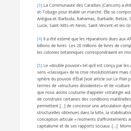
[3]
La Communauté des Caraïbes (Caricom) a été cr
et-Tobago pour établir un marché. Elle se compo
Antigua-et-Barbuda, Bahamas, Barbade, Belize, D
Lucie, Saint-Kitts-et-Nevis, Saint-Vincent-et-les-
[4]
Il a été estimé que les réparations dues aux Af
billions de livres. Les 20 millions de livres de c
les colonies britanniques correspondraient en monn
[5]
Le «double pouvoir» tel qu’il est conçu par les
sens «classique» de la crise révolutionnaire mais 
sphère du pouvoir d’État [voir article sur Le Plan 
termes de «structures dissidentes» et de «culture
que nous avons coutume d’appeler «stratégie aut
de construire certaines des conditions matérielles
permettent […] de concevoir une articulation dy
structurelles obtenues dans la lutte, la stabilisa
conception articule « moments d’affrontements av
capitalisme et de ses rapports sociaux. […] Momen