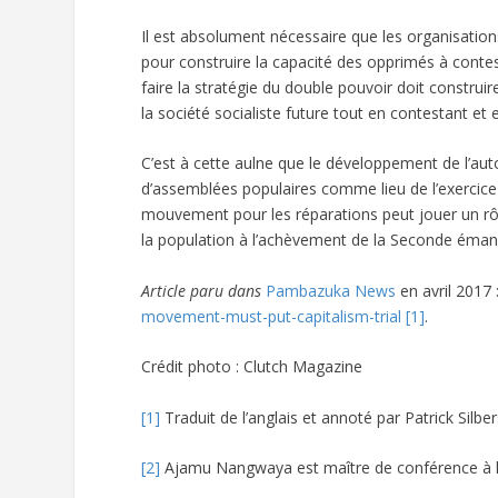
Il est absolument nécessaire que les organisations
pour construire la capacité des opprimés à contest
faire la stratégie du double pouvoir doit constru
la société socialiste future tout en contestant et e
C’est à cette aulne que le développement de l’auto
d’assemblées populaires comme lieu de l’exercice 
mouvement pour les réparations peut jouer un rô
la population à l’achèvement de la Seconde émanc
Article paru dans
Pambazuka News
en avril 2017 
movement-must-put-capitalism-trial
[1]
.
Crédit photo : Clutch Magazine
[1]
Traduit de l’anglais et annoté par Patrick Silber
[2]
Ajamu Nangwaya est maître de conférence à l’In