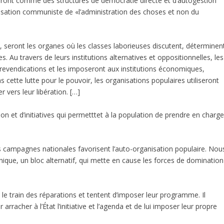
neront comme des structures de démocratie directe et d’autogestion
isation communiste de «l’administration des choses et non du
, seront les organes où les classes laborieuses discutent, déterminen
s. Au travers de leurs institutions alternatives et oppositionnelles, les
 revendications et les imposeront aux institutions économiques,
s cette lutte pour le pouvoir, les organisations populaires utiliseront
vers leur libération. […]
n et d’initiatives qui permetttet à la population de prendre en charg
es campagnes nationales favorisent l’auto-organisation populaire. Nou
que, un bloc alternatif, qui mette en cause les forces de domination
 train des réparations et tentent d’imposer leur programme. Il
rracher à l’État l’initiative et l’agenda et de lui imposer leur propre