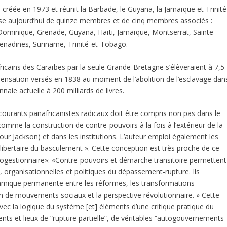
éée en 1973 et réunit la Barbade, le Guyana, la Jamaïque et Trinité
se aujourd’hui de quinze membres et de cinq membres associés :
ominique, Grenade, Guyana, Haïti, Jamaïque, Montserrat, Sainte-
Grenadines, Suriname, Trinité-et-Tobago.
ricains des Caraïbes par la seule Grande-Bretagne s’élèveraient à 7,5
ompensation versés en 1838 au moment de l’abolition de l’esclavage dan
aie actuelle à 200 milliards de livres.
 courants panafricanistes radicaux doit être compris non pas dans le
comme la construction de contre-pouvoirs à la fois à l’extérieur de la
pour Jackson) et dans les institutions. L’auteur emploi également les
 libertaire du basculement ». Cette conception est très proche de ce
ogestionnaire»: «Contre-pouvoirs et démarche transitoire permettent
, organisationnelles et politiques du dépassement-rupture. Ils
namique permanente entre les réformes, les transformations
tion de mouvements sociaux et la perspective révolutionnaire. » Cette
ec la logique du système [et] éléments d’une critique pratique du
ts et lieux de “rupture partielle”, de véritables “autogouvernements