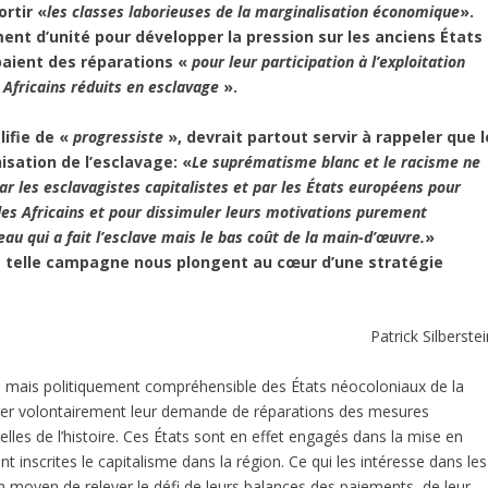
ortir «
les classes laborieuses de la marginalisation économique
».
oment d’unité pour développer la pression sur les anciens États
 paient des réparations «
pour leur participation à l’exploitation
 Africains réduits en esclavage
».
lifie de «
progressiste
», devrait partout servir à rappeler que l
isation de l’esclavage: «
Le suprématisme blanc et le racisme ne
ar les esclavagistes capitalistes et par les États européens pour
des Africains et pour dissimuler leurs motivations purement
eau qui a fait l’esclave mais le bas coût de la main-d’œuvre.
»
ne telle campagne nous plongent au cœur d’une stratégie
Patrick Silberste
e mais politiquement compréhensible des États néocoloniaux de la
er volontairement leur demande de réparations des mesures
lles de l’histoire. Ces États sont en effet engagés dans la mise en
 inscrites le capitalisme dans la région. Ce qui les intéresse dans les
un moyen de relever le défi de leurs balances des paiements, de leur