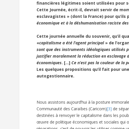
financières légitimes soient utilisées pour s
Cette Journée, écrit-il, devrait servir de m
esclavagistes » (dont la France) pour qu’ils
économique et à la déshumanisation raciste des
Cette journée annuelle du souvenir, qu’il qua
«
capitalisme a été l’agent principal
» de l’organ
sont que des instruments idéologiques utilisés p
justifier moralement la réduction en esclavage 
économiques
. […]
Ce n’est pas la couleur de la p
Les quelques propositions qu’il fait pour u
autogestionnaire.
Nous assistons aujourd’hui à la posture immoral
Communauté des Caraïbes (Caricom)
[3]
de sépar
destinées à renvoyer le capitalisme dans les poube
œuvre de politique économiques et sociales qui ont
réparations, c’est de pouvoir les utiliser comme 