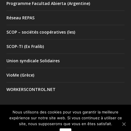
Programme Facultad Abierta (Argentine)
Réseau REPAS
SCOP – sociétés coopératives (les)
SCOP-TI (Ex Fralib)
Union syndicale Solidaires
VioMe (Grèce)
WORKERSCONTROL.NET
Nous utilisons des cookies pour vous garantir la meilleure
expérience sur notre site web. Si vous continuez à utiliser ce
© 2017 Tous droits réservés |
| Créé par
Mentions Légales
site, nous supposerons que vous en êtes satisfait.
le studio
Good Impact