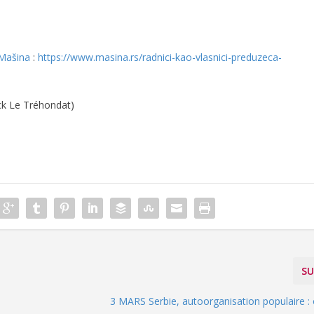
Mašina
:
https://www.masina.rs/radnici-kao-vlasnici-preduzeca-
ick Le Tréhondat)
SU
3 MARS Serbie, autoorganisation populaire : 