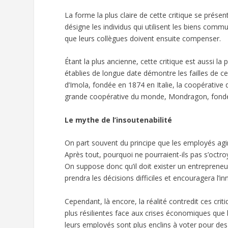
La forme la plus claire de cette critique se prés
désigne les individus qui utilisent les biens commu
que leurs collègues doivent ensuite compenser.
Étant la plus ancienne, cette critique est aussi la
établies de longue date démontre les failles de 
d’Imola, fondée en 1874 en Italie, la coopérative 
grande coopérative du monde, Mondragon, fond
Le mythe de l’insoutenabilité
On part souvent du principe que les employés agir
Après tout, pourquoi ne pourraient-ils pas s’octroy
On suppose donc qu’il doit exister un entrepreneu
prendra les décisions difficiles et encouragera l’in
Cependant, là encore, la réalité contredit ces cr
plus résilientes face aux crises économiques que l
leurs employés sont plus enclins à voter pour des s