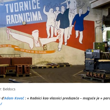
r: Beldocs
 d’
Adam Kovač
: « Radnici kao vlasnici preduzeća – moguće je » par
s/