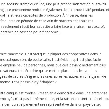
ne sécurité d’emploi élevée, une plus grande satisfaction au travail,
longs, ce phénomène renforce également leur compétitivité pendant e
alifié et leurs capacités de production. À l’inverse, dans les
 fréquents en période de crise afin de maintenir des salaires
 seulement réduit leur capacité à faire face à la crise, mais accroît
égatives en cascade pour l’économie…
ite maximale. Il est vrai que la plupart des coopératives dans le
ratique, sont de petite taille. Il est évident qu’il est plus facile
lle emploie peu de personnes, mais que cela devient nettement plus
e travailleurs. La hiérarchie qui se met en place dans les grandes
gées de cadres s’alignent les unes après les autres en une pyramide
i-même. Est-il possible d’y échapper ?
ette critique est fondée. Préserver la démocratie dans une entreprise
ployés n’est pas la même chose, et la raison est similaire à celle qu
la démocratie parlementaire représentative dans un pays de six