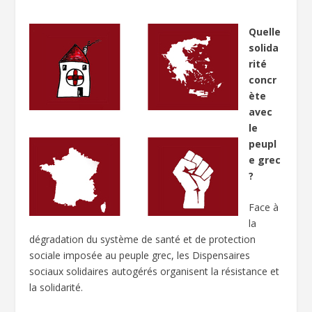
Quelle
solida
rité
concr
ète
avec
le
peupl
e grec
?
Face à
la
dégradation du système de santé et de protection
sociale imposée au peuple grec, les Dispensaires
sociaux solidaires autogérés organisent la résistance et
la solidarité.