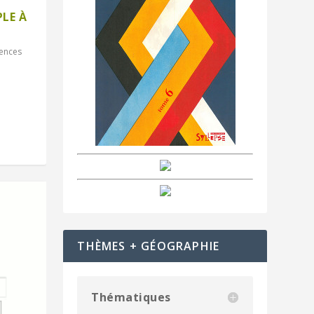
PLE À
ences
a
THÈMES + GÉOGRAPHIE
Thématiques