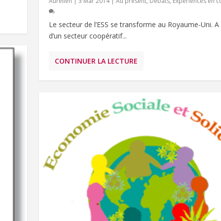
Aurélien
|
3 Mar 2014
|
Au présent
,
Débats
,
Expériences en c
Le secteur de l’ESS se transforme au Royaume-Uni. A
d’un secteur coopératif...
CONTINUER LA LECTURE