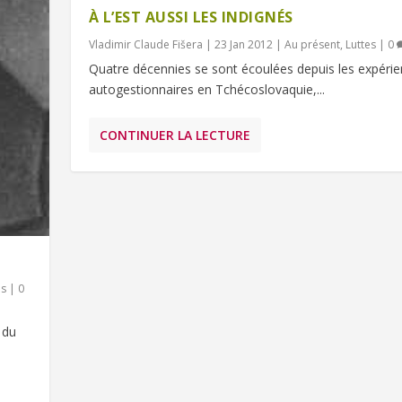
À L’EST AUSSI LES INDIGNÉS
Vladimir Claude Fišera
|
23 Jan 2012
|
Au présent
,
Luttes
|
0
Quatre décennies se sont écoulées depuis les expéri
autogestionnaires en Tchécoslovaquie,...
CONTINUER LA LECTURE
)
es
|
0
 du