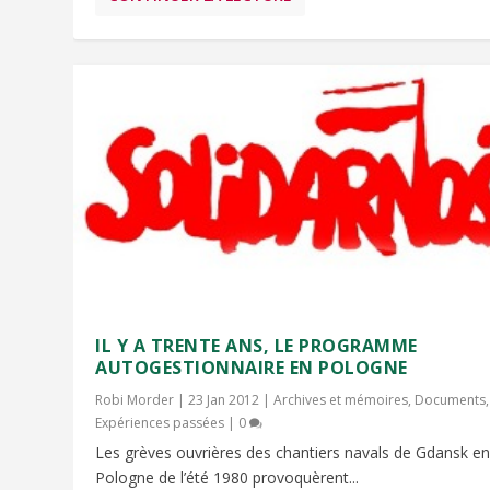
IL Y A TRENTE ANS, LE PROGRAMME
AUTOGESTIONNAIRE EN POLOGNE
Robi Morder
|
23 Jan 2012
|
Archives et mémoires
,
Documents
,
Expériences passées
|
0
Les grèves ouvrières des chantiers navals de Gdansk e
Pologne de l’été 1980 provoquèrent...