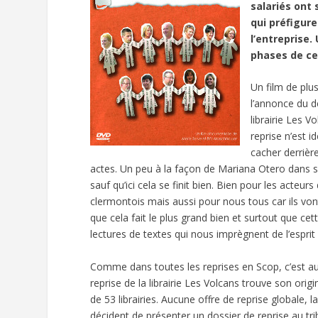
salariés ont 
qui préfigure
l’entreprise.
phases de ce
Un film de plu
l’annonce du d
librairie Les V
reprise n’est i
cacher derrièr
actes. Un peu à la façon de Mariana Otero dans 
sauf qu’ici cela se finit bien. Bien pour les acteur
clermontois mais aussi pour nous tous car ils vont
que cela fait le plus grand bien et surtout que cet
lectures de textes qui nous imprègnent de l’esprit
Comme dans toutes les reprises en Scop, c’est au 
reprise de la librairie Les Volcans trouve son ori
de 53 librairies. Aucune offre de reprise globale, 
décident de présenter un dossier de reprise au tr