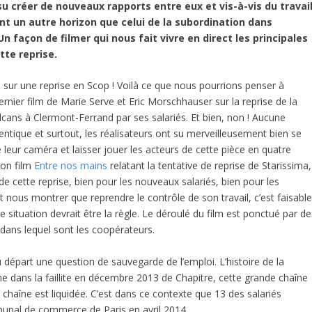
su créer de nouveaux rapports entre eux et vis-à-vis du travai
nt un autre horizon que celui de la subordination dans
 Un façon de filmer qui nous fait vivre en direct les principales
tte reprise.
s sur une reprise en Scop ! Voilà ce que nous pourrions penser à
ernier film de Marie Serve et Eric Morschhauser sur la reprise de la
olcans à Clermont-Ferrand par ses salariés. Et bien, non ! Aucune
dentique et surtout, les réalisateurs ont su merveilleusement bien se
e leur caméra et laisser jouer les acteurs de cette pièce en quatre
son film
Entre nos mains
relatant la tentative de reprise de Starissima,
s de cette reprise, bien pour les nouveaux salariés, bien pour les
 nous montrer que reprendre le contrôle de son travail, c’est faisable
te situation devrait être la règle. Le déroulé du film est ponctué par d
 dans lequel sont les coopérateurs.
départ une question de sauvegarde de l’emploi. L’histoire de la
gine dans la faillite en décembre 2013 de Chapitre, cette grande chaîne
la chaîne est liquidée. C’est dans ce contexte que 13 des salariés
ibunal de commerce de Paris en avril 2014.