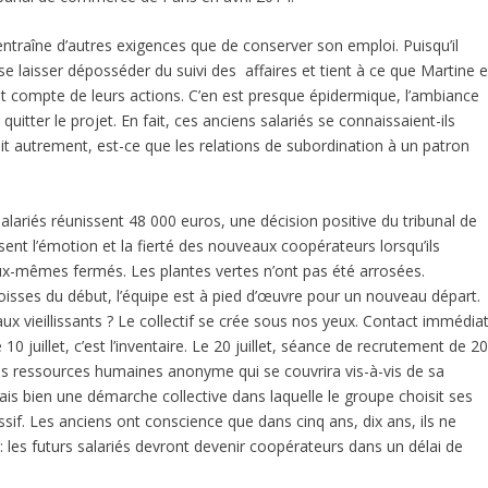
entraîne d’autres exigences que de conserver son emploi. Puisqu’il
s se laisser déposséder du suivi des affaires et tient à ce que Martine e
nt compte de leurs actions. C’en est presque épidermique, l’ambiance
uitter le projet. En fait, ces anciens salariés se connaissaient-ils
 autrement, est-ce que les relations de subordination à un patron
ariés réunissent 48 000 euros, une décision positive du tribunal de
sent l’émotion et la fierté des nouveaux coopérateurs lorsqu’ils
eux-mêmes fermés. Les plantes vertes n’ont pas été arrosées.
oisses du début, l’équipe est à pied d’œuvre pour un nouveau départ.
 vieillissants ? Le collectif se crée sous nos yeux. Contact immédia
 10 juillet, c’est l’inventaire. Le 20 juillet, séance de recrutement de 2
des ressources humaines anonyme qui se couvrira vis-à-vis de sa
mais bien une démarche collective dans laquelle le groupe choisit ses
if. Les anciens ont conscience que dans cinq ans, dix ans, ils ne
 : les futurs salariés devront devenir coopérateurs dans un délai de