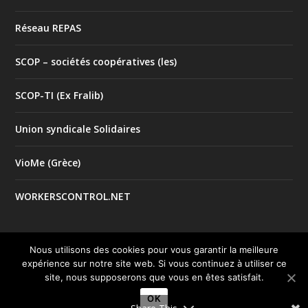
Réseau REPAS
SCOP – sociétés coopératives (les)
SCOP-TI (Ex Fralib)
Union syndicale Solidaires
VioMe (Grèce)
WORKERSCONTROL.NET
Nous utilisons des cookies pour vous garantir la meilleure
expérience sur notre site web. Si vous continuez à utiliser ce
© 2017 Tous droits réservés |
| Créé par
Mentions Légales
site, nous supposerons que vous en êtes satisfait.
le studio
Good Impact
OK