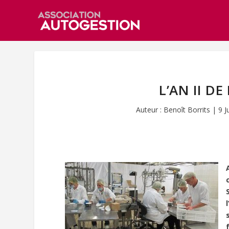
L’AN II D
Auteur :
Benoît Borrits
|
9 J