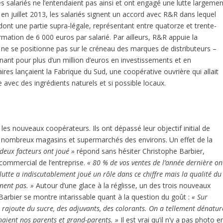
s salariés ne l’entendaient pas ainsi et ont engagé une lutte largemen
 en juillet 2013, les salariés signent un accord avec R&R dans lequel
ont une partie supra-légale, représentant entre quatorze et trente-
rmation de 6 000 euros par salarié. Par ailleurs, R&R appuie la
 ne se positionne pas sur le créneau des marques de distributeurs –
ant pour plus d’un million d’euros en investissements et en
aires lançaient la Fabrique du Sud, une coopérative ouvrière qui allait
avec des ingrédients naturels et si possible locaux.
es nouveaux coopérateurs. Ils ont dépassé leur objectif initial de
e nombreux magasins et supermarchés des environs. Un effet de la
 deux facteurs ont joué »
répond sans hésiter Christophe Barbier,
 commercial de l’entreprise.
« 80 % de vos ventes de l’année dernière on
lutte a indiscutablement joué un rôle dans ce chiffre mais la qualité du
nnent pas. »
Autour d’une glace à la réglisse, un des trois nouveaux
arbier se montre intarissable quant à la question du goût :
« Sur
n rajoute du sucre, des adjuvants, des colorants. On a tellement dénatur
nnaient nos parents et grand-parents. »
Il est vrai qu’il n’y a pas photo e