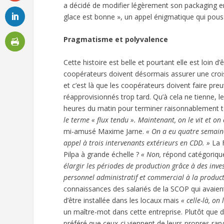
a décidé de modifier légèrement son packaging en 
glace est bonne », un appel énigmatique qui pousse
Pragmatisme et polyvalence
Cette histoire est belle et pourtant elle est loin d
coopérateurs doivent désormais assurer une croiss
et c’est là que les coopérateurs doivent faire preuv
réapprovisionnés trop tard. Qu’à cela ne tienne, l
heures du matin pour terminer raisonnablement t
le terme « flux tendu ». Maintenant, on le vit et on
mi-amusé Maxime Jarne.
« On a eu quatre semaine
appel à trois intervenants extérieurs en CDD. »
La F
Pilpa à grande échelle ?
« Non,
répond catégoriq
élargir les périodes de production grâce à des inve
personnel administratif et commercial à la product
connaissances des salariés de la SCOP qui avaient
d’être installée dans les locaux mais
« celle-là, on
un maître-mot dans cette entreprise. Plutôt que
préféré que ceux-ci viennent de leurs propres rang