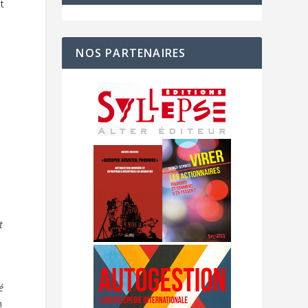
t
NOS PARTENAIRES
t
é
n