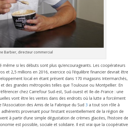
he Barbier, directeur commercial
gné même si les débuts sont plus qu’encourageants. Les coopérateurs
os et 2,5 millions en 2016, exercice où l’équilibre financier devrait êtr
éveloppement local en étant présent dans 170 magasins Intermarchés,
 et des grandes métropoles telles que Toulouse ou Montpellier. En
 référencer chez Carrefour Sud-est, Sud-ouest et Ile-de-France : une
quelles vont être les ventes dans des endroits où la lutte a forcément
e l’Association des Amis de la Fabrique du Sud
3
a tout son rôle à
0 adhérents provenant pour l’instant essentiellement de la région de
vent à partir d’une simple dégustation de crèmes glacées, l’histoire d
omie est possible, sociale et solidaire. Il est vrai que la coopérativ