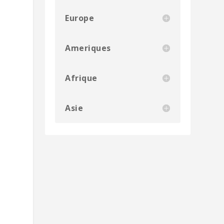
Europe
Ameriques
Afrique
Asie
e
e
e