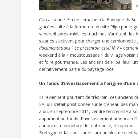
Carcassonne. Fin de semaine à la Fabrique du Sud,
glacées suite à la fermeture du site Pilpa par l
vendredi après-midi, les machines s’arrêtent, les 
salariés s’activent pour charger une camionnette 
documentations ? Le présentoir est-il là ? »
demande 
weekend à la « moustoussade » du village voisin 
et foire gourmande. Les anciens de Pilpa, leur lu
définitivement partie du paysage local.
Un fonds d’investissement à l’origine d’une 
Ils reviennent pourtant de très loin, ces anciens de P
3A, qui s’était positionnée sur le créneau des ma
a dû, en septembre 2011, vendre l’entreprise à so
appartient au fonds d’investissement américain O
annonce la fermeture de l’entreprise, récupérant a
Bretagne et laissant sur le carreau plus de cent s