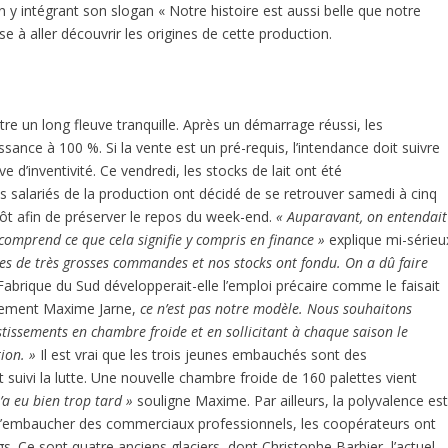
y intégrant son slogan « Notre histoire est aussi belle que notre
 à aller découvrir les origines de cette production.
’être un long fleuve tranquille. Après un démarrage réussi, les
ance à 100 %. Si la vente est un pré-requis, l’intendance doit suivre
e d’inventivité. Ce vendredi, les stocks de lait ont été
es salariés de la production ont décidé de se retrouver samedi à cinq
ôt afin de préserver le repos du week-end.
« Auparavant, on entendait
 comprend ce que cela signifie y compris en finance »
explique mi-sérieu
s de très grosses commandes et nos stocks ont fondu. On a dû faire
abrique du Sud développerait-elle l’emploi précaire comme le faisait
uement Maxime Jarne,
ce n’est pas notre modèle. Nous souhaitons
stissements en chambre froide et en sollicitant à chaque saison le
ion. »
Il est vrai que les trois jeunes embauchés sont des
 suivi la lutte. Une nouvelle chambre froide de 160 palettes vient
 l’a eu bien trop tard »
souligne Maxime. Par ailleurs, la polyvalence es
 d’embaucher des commerciaux professionnels, les coopérateurs ont
s. Ce sont quatre anciens glaciers, dont Christophe Barbier, l’actuel