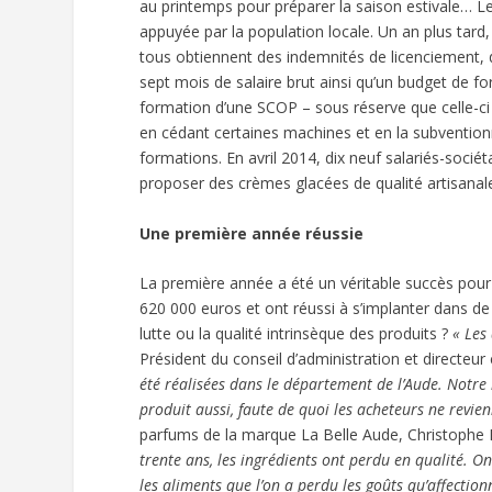
au printemps pour préparer la saison estivale… Le
appuyée par la population locale. Un an plus tard,
tous obtiennent des indemnités de licenciement, d
sept mois de salaire brut ainsi qu’un budget de fo
formation d’une SCOP – sous réserve que celle-ci
en cédant certaines machines et en la subventionn
formations. En avril 2014, dix neuf salariés-sociét
proposer des crèmes glacées de qualité artisanale 
Une première année réussie
La première année a été un véritable succès pour l
620 000 euros et ont réussi à s’implanter dans d
lutte ou la qualité intrinsèque des produits ?
« Les
Président du conseil d’administration et directeur
été réalisées dans le département de l’Aude. Notre 
produit aussi, faute de quoi les acheteurs ne revie
parfums de la marque La Belle Aude, Christophe B
trente ans, les ingrédients ont perdu en qualité. O
les aliments que l’on a perdu les goûts qu’affectio