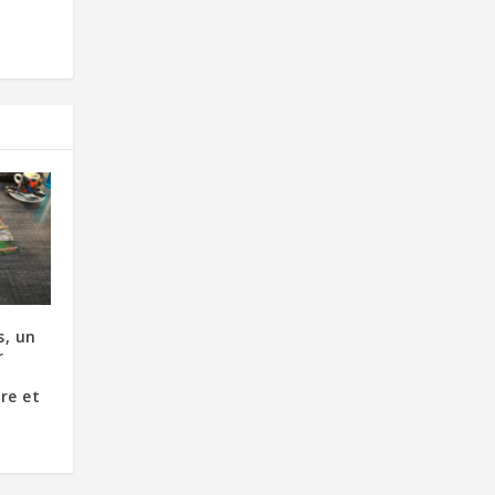
s, un
r
re et