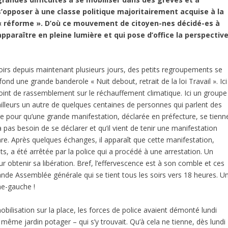
s’opposer à une classe politique majoritairement acquise à la
« réforme ». D’où ce mouvement de citoyen-nes décidé-es à
apparaître en pleine lumière et qui pose d’office la perspectiv
soirs depuis maintenant plusieurs jours, des petits regroupements se
fond une grande banderole « Nuit debout, retrait de la loi Travail ». Ici
point de rassemblement sur le réchauffement climatique. Ici un groupe
lleurs un autre de quelques centaines de personnes qui parlent des
ge pour qu’une grande manifestation, déclarée en préfecture, se tienn
a pas besoin de se déclarer et qu’il vient de tenir une manifestation
e. Après quelques échanges, il apparaît que cette manifestation,
ts, a été arrêtée par la police qui a procédé à une arrestation. Un
btenir sa libération. Bref, l’effervescence est à son comble et ces
ande Assemblée générale qui se tient tous les soirs vers 18 heures. U
me-gauche !
bilisation sur la place, les forces de police avaient démonté lundi
 même jardin potager – qui s’y trouvait. Qu’à cela ne tienne, dès lundi