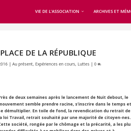
VIE DE L’ASSOCIATION
ARCHIVES ET MÉM
PLACE DE LA RÉPUBLIQUE
2016
|
Au présent
,
Expériences en cours
,
Luttes
|
0
Près de deux semaines après le lancement de Nuit debout, le
mouvement semble prendre racine, s’inscrire dans le temps e
se démultiplier. En toile de fond, la revendication du retrait de
la loi Travail, retrait souhaité par une majorité de citoyen-nes.
Cette société, rongée par le chômage et la précarité, a les plu
grandes difficultés à se mobiliser dans des grèves et à