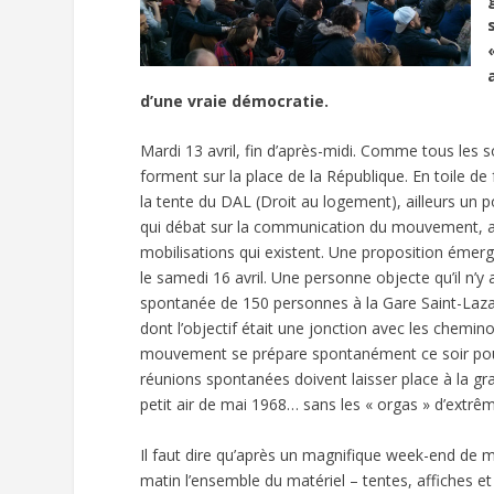
d’une vraie démocratie.
Mardi 13 avril, fin d’après-midi. Comme tous les 
forment sur la place de la République. En toile de 
la tente du DAL (Droit au logement), ailleurs un 
qui débat sur la communication du mouvement, ai
mobilisations qui existent. Une proposition émer
le samedi 16 avril. Une personne objecte qu’il n’y 
spontanée de 150 personnes à la Gare Saint-Lazar
dont l’objectif était une jonction avec les chemino
mouvement se prépare spontanément ce soir pour o
réunions spontanées doivent laisser place à la gr
petit air de mai 1968… sans les « orgas » d’extrê
Il faut dire qu’après un magnifique week-end de mo
matin l’ensemble du matériel – tentes, affiches et