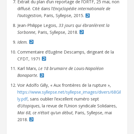
Extrait du plan d’un reportage de l’ORTF, 25 mai, non
diffusé. Cité dans l’
Encyclopédie internationale de
l’autogestion
, Paris, Syllepse, 2015.
Jean-Philippe Legois,
33 jours qui ébranlèrent la
Sorbonne
, Paris, Syllepse, 2018.
Idem.
Commentaire d’Eugène Descamps, dirigeant de la
CFDT, 1971
Karl Marx,
Le 18 brumaire de Louis-Napoléon
Bonaparte.
Voir Adolfo Gilly, « Aux frontières de la rupture »,
https://www.syllepse.net/syllepse_images/divers/68Gil
ly.pdf
, sans oublier l’excellent numéro sept
d’
Utopiques
, la revue de l’Union syndicale Solidaires,
Mai 68, ce n’était qu’un début,
Paris, Syllepse, mai
2018.