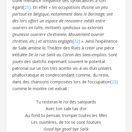
d’une méfiance fréquente des syndicalistes à son
égard
[21]
. En effet «
les occupations d’usine un peu
partout en Belgique, notamment dans le Borinage, ont
dès lors offert un espace de rencontre inédit entre
ouvriers en lutte, militants syndicaux ou externes
(Jeunesse ouvrière chrétienne, Mouvement ouvrier
chrétien, etc.) et artistes engagés
[22]
». Ainsi l’expérience
de Salik amène le Théâtre des Rues à créer une pièce
intitulée
De la rue Salik au Coron des Sans-emplois
. Sont
joués des sketchs exprimant souvent le potentat
patronal sur un ton très acerbe vis-à-vis d’un univers
phallocratique et condescendant comme, du reste,
dans des chansons composées lors de l’occupation
[23]
comme le montre cet extrait :
Tu resteras le roi des salopards
Avec ton sale tas d’or
Au fond tu pensais tromper toutes les filles
Les ouvrières, de toi se sont foutues
Good bye good bye Salik