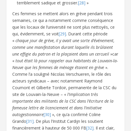
terriblement sadique et grossier.
[28]
»
Ces femmes se mettent alors en grève pendant trois
semaines, ce qui a notamment comme conséquence
que les locaux de l’université ne sont plus nettoyés, ce
qui, évidemment, se voit
[29]
. Durant cette période
«
chaque jour de grève, il y avait une sorte d’événement,
comme une manifestation durant laquelle ils brûlaient
une effigie du patron et la plaçaient dans un cercueil
»car
«
tout était là pour rappeler aux habitants de Louvain-la-
Neuve que les femmes de ménage étaient en grève
».
Comme l’a souligné Nicolas Verschueren, le rôle des
acteurs syndicaux – avec notamment Raymond
Coumont et Gilberte Tordoir, permanente de la CSC du
site de Louvain-la-Neuve – «
l’implication très
importante des militants de la CSC dans l’écriture de la
fameuse lettre de licenciement et dans l’initiative
autogestionnaire
[30]
», ce qu’a confirmé Coline
Grando
[31]
. De plus l’Institut Cardijn les soutient
financièrement à hauteur de 50 000 FB
[32]
. Il est clair,