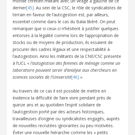
monde chrétien militant avec un virage à gauche de ce
dernier
[45]
. Au sein de la CSC, le rôle de syndicalistes de
terrain en faveur de l’autogestion est, par ailleurs,
essentiel comme dans le cas du Balai libéré. On peut
remarquer que si ceux-ci n’hésitent à justifier quelques
entorses à la légalité comme lors de l’appropriation de
stocks ou de moyens de production, ils essaient de
procurer des cadres légaux et une respectabilité à
l’autogestion. Ainsi les militants de la CNE/CSC présente
à l’UCL «
l’autogestion des femmes de ménage comme un
laboratoire pouvant servir d’analyse aux chercheurs en
sciences sociales de l’Université
[46]
».
Au travers de ce cas il est possible de mettre en
évidence la difficulté de faire vivre pendant près de
quinze ans et au quotidien l’esprit solidaire de
l’autogestion porté par des acteurs historiques,
travailleuses d’origine ou syndicalistes engagés, auprès
de nouvelles recrutées ignorantes ou peu motivées.
Éviter une nouvelle hiérarchie comme les « petits