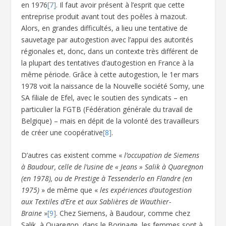
en 1976
[7]
. Il faut avoir présent à l’esprit que cette
entreprise produit avant tout des poêles à mazout.
Alors, en grandes difficultés, a lieu une tentative de
sauvetage par autogestion avec l’appui des autorités
régionales et, donc, dans un contexte très différent de
la plupart des tentatives d’autogestion en France à la
même période. Grâce à cette autogestion, le 1
er
mars
1978 voit la naissance de la Nouvelle société Somy, une
SA filiale de Efel, avec le soutien des syndicats – en
particulier la FGTB (Fédération générale du travail de
Belgique) – mais en dépit de la volonté des travailleurs
de créer une coopérative
[8]
.
D’autres cas existent comme «
l’occupation de Siemens
à Baudour, celle de l’usine de « Jeans » Salik à Quaregnon
(en 1978), ou de Prestige à Tessenderlo en Flandre (en
1975)
» de même que «
les expériences d’autogestion
aux Textiles d’Ere et aux Sablières de Wauthier-
Braine
»
[9]
. Chez Siemens, à Baudour, comme chez
Salik, à Quaregon, dans le Borinage, les femmes sont à