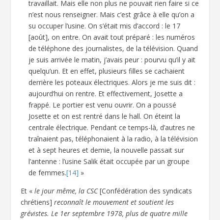
travaillait. Mais elle non plus ne pouvait rien faire si ce
n’est nous renseigner. Mais c’est grâce à elle qu’on a
su occuper l’usine. On s’était mis d’accord : le 17
[août], on entre. On avait tout préparé : les numéros
de téléphone des journalistes, de la télévision. Quand
je suis arrivée le matin, j’avais peur : pourvu qu’il y ait
quelqu’un. Et en effet, plusieurs filles se cachaient
derrière les poteaux électriques. Alors je me suis dit :
aujourd’hui on rentre. Et effectivement, Josette a
frappé. Le portier est venu ouvrir. On a poussé
Josette et on est rentré dans le hall. On éteint la
centrale électrique. Pendant ce temps-là, d’autres ne
traînaient pas, téléphonaient à la radio, à la télévision
et à sept heures et demie, la nouvelle passait sur
l’antenne : l’usine Salik était occupée par un groupe
de femmes.
[14]
»
Et «
le jour même, la CSC
[Confédération des syndicats
chrétiens]
reconnaît le mouvement et soutient les
grévistes. Le 1
er
septembre 1978, plus de quatre mille