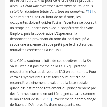
des petits toutous
». Et pour celle-ci ce qui se produisit
alors : «
C’était une aventure extraordinaire. Pour nous,
c’était la révolution totale dans tous les domaines !
[18]
».
Si en mai 1979, soit au bout de neuf mois, les
occupantes doivent quitter l’usine, l’aventure se poursuit
un temps pour certaines avec la coopérative des Sans
Emplois, puis la coopérative L’Espérance, la
dénomination provenant du nom du local occupé à
savoir une ancienne clinique prêté par le directeur des
mutualités chrétiennes à Boussu.
Si la CSC a soutenu la lutte de ces ouvrières de la SA
Salik il n’en est pas même de la FGTB qui prétend
respecter le résultat du vote de l’AG en son temps. Pour
certains syndicalistes il est sans doute difficile de
reconnaître pleinement la valeur de la lutte sociale
quand elle est menée totalement ou principalement par
des femmes comme en ont témoigné certains comme
Vivian Lescot de la CSC
[19]
. Inversement le témoignage
de Raphaël D’Amore, fils d’une occupante, est