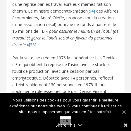
d’une reprise par les travailleurs eux-mêmes fait son
chemin. Le ministre démocrate-chrétien
[54]
des Affaires
économiques, André Oleffe, propose alors la création
d’une association (asbl) pourvue de fonds à hauteur de
15 millions de FB «
pour assurer le maintien de l’outil [de
travail] et gérer le Fonds social en faveur du personnel
licencié
»
[55]
.
Par la suite, se crée en 1976 la coopérative Les Textiles
d’Ere qui obtient la reprise de l’usine avec le stock et
l’outil de production, avec une cession par bail
emphytéotique. Débutée avec 14 personnes, l’effectif
atteint rapidement 130 personnes en 1978. Il faut
souligner le rôle essentiel joué par Denise Vincent,
déléguée syndicale CSC «
engagée à 100 % dans
Nous utilisons des cookies pour vous garantir la meilleure
l’expérience autogestionnaire
[56]
» laquelle souligne le
expérience sur notre site web. Si vous continuez à utiliser ce
changement d’ambiance et l’écoute à l’égard des
site, nous supposerons que vous en êtes satisfait.
employé.e.s tout en notant la responsabilisation de tout
OK
Share This
un chacun. En effet celle-ci, selon Nicolas Verschueren,