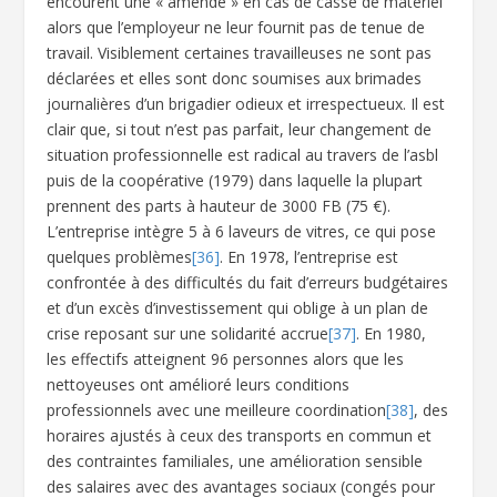
encourent une « amende » en cas de casse de matériel
alors que l’employeur ne leur fournit pas de tenue de
travail. Visiblement certaines travailleuses ne sont pas
déclarées et elles sont donc soumises aux brimades
journalières d’un brigadier odieux et irrespectueux. Il est
clair que, si tout n’est pas parfait, leur changement de
situation professionnelle est radical au travers de l’asbl
puis de la coopérative (1979) dans laquelle la plupart
prennent des parts à hauteur de 3000 FB (75 €).
L’entreprise intègre 5 à 6 laveurs de vitres, ce qui pose
quelques problèmes
[36]
. En 1978, l’entreprise est
confrontée à des difficultés du fait d’erreurs budgétaires
et d’un excès d’investissement qui oblige à un plan de
crise reposant sur une solidarité accrue
[37]
. En 1980,
les effectifs atteignent 96 personnes alors que les
nettoyeuses ont amélioré leurs conditions
professionnels avec une meilleure coordination
[38]
, des
horaires ajustés à ceux des transports en commun et
des contraintes familiales, une amélioration sensible
des salaires avec des avantages sociaux (congés pour