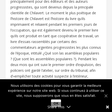
principalement pour des éditeurs et des auteurs
progressistes, qui sont devenus depuis la principale
clientèle de Chilavert. Le moment le plus poétique de
l’histoire de Chilavert est l’histoire du livre qu’ils
imprimaient et reliaient pendant les premiers jours de
l’occupation, qui est également devenu le premier livre
qu’ils ont produit en tant que coopérative de travail, un
livre d’essais rassemblés par certains des
commentateurs argentins progressistes les plus connus
de l’époque, intitulé ¿Qué son las asambleas populares
? (Que sont les assemblées populaires ?). Pendant les
deux mois qui ont suivi le premier ordre d’expulsion, des
policiers ont gardé l’atelier, sur ordre du tribunal, afin
d’«empêcher toute activité suspecte à l’intérieur,
essentiellement [l’activité] de travail», comme l’a dit
Nous utilisons des cookies pour vous garantir la meilleure
avec impertinence le collectif de journalistes Lavaca
12
.
expérience sur notre site web. Si vous continuez à utiliser ce
Les travailleurs à l’intérieur ont finalement livré le livre
site, nous supposerons que vous en êtes satisfait.
en le faisant passer par un trou qu’ils ont creusé dans le
OK
mur reliant l’imprimerie à la maison d’un voisin. Le
Share This
voisin, à son tour, plaçait les livres dans le coffre de sa