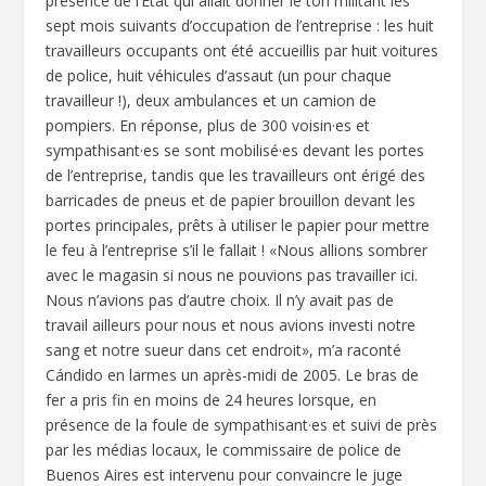
présence de l’État qui allait donner le ton militant les
sept mois suivants d’occupation de l’entreprise : les huit
travailleurs occupants ont été accueillis par huit voitures
de police, huit véhicules d’assaut (un pour chaque
travailleur !), deux ambulances et un camion de
pompiers. En réponse, plus de 300 voisin·es et
sympathisant·es se sont mobilisé·es devant les portes
de l’entreprise, tandis que les travailleurs ont érigé des
barricades de pneus et de papier brouillon devant les
portes principales, prêts à utiliser le papier pour mettre
le feu à l’entreprise s’il le fallait ! «Nous allions sombrer
avec le magasin si nous ne pouvions pas travailler ici.
Nous n’avions pas d’autre choix. Il n’y avait pas de
travail ailleurs pour nous et nous avions investi notre
sang et notre sueur dans cet endroit», m’a raconté
Cándido en larmes un après-midi de 2005. Le bras de
fer a pris fin en moins de 24 heures lorsque, en
présence de la foule de sympathisant·es et suivi de près
par les médias locaux, le commissaire de police de
Buenos Aires est intervenu pour convaincre le juge