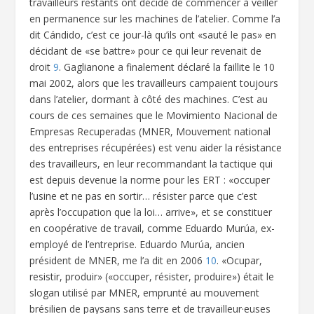
travailleurs restants ont décidé de commencer à veiller
en permanence sur les machines de l’atelier. Comme l’a
dit Cándido, c’est ce jour-là qu’ils ont «sauté le pas» en
décidant de «se battre» pour ce qui leur revenait de
droit
9
. Gaglianone a finalement déclaré la faillite le 10
mai 2002, alors que les travailleurs campaient toujours
dans l’atelier, dormant à côté des machines. C’est au
cours de ces semaines que le Movimiento Nacional de
Empresas Recuperadas (MNER, Mouvement national
des entreprises récupérées) est venu aider la résistance
des travailleurs, en leur recommandant la tactique qui
est depuis devenue la norme pour les ERT : «occuper
l’usine et ne pas en sortir… résister parce que c’est
après l’occupation que la loi… arrive», et se constituer
en coopérative de travail, comme Eduardo Murúa, ex-
employé de l’entreprise. Eduardo Murúa, ancien
président de MNER, me l’a dit en 2006
10
. «Ocupar,
resistir, produir» («occuper, résister, produire») était le
slogan utilisé par MNER, emprunté au mouvement
brésilien de paysans sans terre et de travailleur·euses