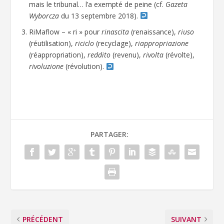
mais le tribunal… l’a exempté de peine (cf.
Gazeta
Wyborcza
du 13 septembre 2018).
RiMaflow – « ri » pour
rinascita
(renaissance),
riuso
(réutilisation),
riciclo
(recyclage),
riappropriazione
(réappropriation),
reddito
(revenu),
rivolta
(révolte),
rivoluzione
(révolution).
PARTAGER:
PRÉCÉDENT
SUIVANT