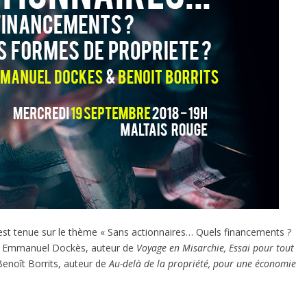
est tenue sur le thème « Sans actionnaires… Quels financements ?
és, Emmanuel Dockès, auteur de
Voyage en Misarchie, Essai pour tout
Benoît Borrits, auteur de
Au-delà de la propriété, pour une économie