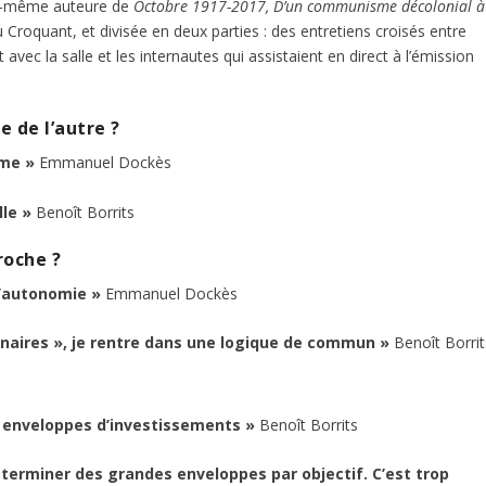
lle-même auteure de
Octobre 1917-2017, D’un communisme décolonial à
u Croquant, et divisée en deux parties : des entretiens croisés entre
ec la salle et les internautes qui assistaient en direct à l’émission
e de l’autre ?
sme »
Emmanuel Dockès
lle »
Benoît Borrits
roche ?
d’autonomie »
Emmanuel Dockès
nnaires », je rentre dans une logique de commun »
Benoît Borrit
s enveloppes d’investissements »
Benoît Borrits
éterminer des grandes enveloppes par objectif. C’est trop