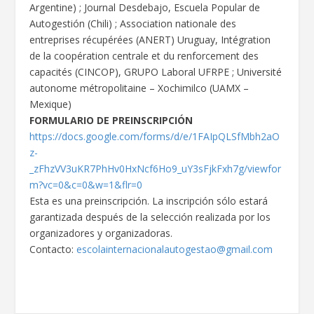
Argentine) ; Journal Desdebajo, Escuela Popular de
Autogestión (Chili) ; Association nationale des
entreprises récupérées (ANERT) Uruguay, Intégration
de la coopération centrale et du renforcement des
capacités (CINCOP), GRUPO Laboral UFRPE ; Université
autonome métropolitaine – Xochimilco (UAMX –
Mexique)
FORMULARIO DE PREINSCRIPCIÓN
https://docs.google.com/forms/d/e/1FAIpQLSfMbh2aO
z-
_zFhzVV3uKR7PhHv0HxNcf6Ho9_uY3sFjkFxh7g/viewfor
m?vc=0&c=0&w=1&flr=0
Esta es una preinscripción. La inscripción sólo estará
garantizada después de la selección realizada por los
organizadores y organizadoras.
Contacto:
escolainternacionalautogestao@gmail.com