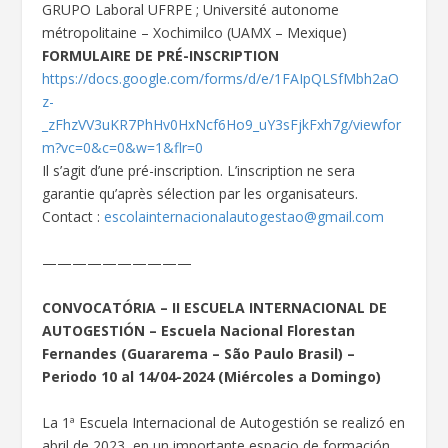
GRUPO Laboral UFRPE ; Université autonome
métropolitaine – Xochimilco (UAMX – Mexique)
FORMULAIRE DE PRÉ-INSCRIPTION
https://docs.google.com/forms/d/e/1FAIpQLSfMbh2aO
z-
_zFhzVV3uKR7PhHv0HxNcf6Ho9_uY3sFjkFxh7g/viewfor
m?vc=0&c=0&w=1&flr=0
Il s’agit d’une pré-inscription. L’inscription ne sera
garantie qu’après sélection par les organisateurs.
Contact :
escolainternacionalautogestao@gmail.com
——————————
CONVOCATÓRIA – II ESCUELA INTERNACIONAL DE
AUTOGESTIÓN – Escuela Nacional Florestan
Fernandes (Guararema – São Paulo Brasil) –
Periodo 10 al 14/04-2024 (Miércoles a Domingo)
La 1ª Escuela Internacional de Autogestión se realizó en
abril de 2023, en un importante espacio de formación