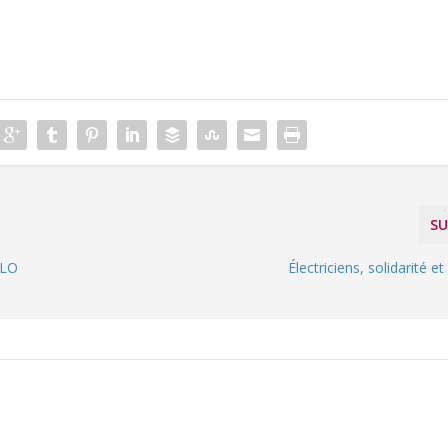
SU
ULO
Électriciens, solidarité e