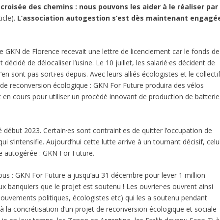
a croisée des chemins : nous pouvons les aider à le réaliser par
icle).
L’association autogestion s’est dès maintenant engagé
sine GKN de Florence recevait une lettre de licenciement car le fonds de
 décidé de délocaliser l’usine. Le 10 juillet, les salarié·es décident de
n’en sont pas sorti·es depuis. Avec leurs alliés écologistes et le collecti
an de reconversion écologique : GKN For Future produira des vélos
 en cours pour utiliser un procédé innovant de production de batterie
elé début 2023. Certain·es sont contraint·es de quitter l’occupation de
ui s’intensifie. Aujourd’hui cette lutte arrive à un tournant décisif, celu
ve autogérée : GKN For Future.
nous : GKN For Future a jusqu’au 31 décembre pour lever 1 million
x banquiers que le projet est soutenu ! Les ouvrier·es ouvrent ainsi
 mouvements politiques, écologistes etc) qui les a soutenu pendant
 la concrétisation d’un projet de reconversion écologique et sociale