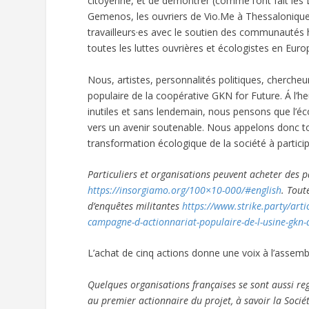
citoyenne, et de démontrer (comme l’ont fait les 
Gemenos, les ouvriers de Vio.Me à Thessalonique…
travailleurs·es avec le soutien des communautés 
toutes les luttes ouvrières et écologistes en Eur
Nous, artistes, personnalités politiques, chercheu
populaire de la coopérative GKN for Future. Á l’h
inutiles et sans lendemain, nous pensons que l’éc
vers un avenir soutenable. Nous appelons donc tous
transformation écologique de la société à partic
Particuliers et organisations peuvent acheter des part
https://insorgiamo.org/100×10-000/#english
. Tout
d’enquêtes militantes
https://www.strike.party/arti
campagne-d-actionnariat-populaire-de-l-usine-gkn-
L’achat de cinq actions donne une voix à l’assem
Quelques organisations françaises se sont aussi re
au premier actionnaire du projet, à savoir la Soci