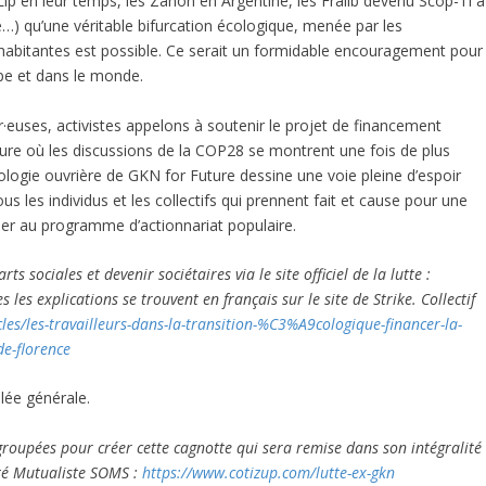
Lip en leur temps, les Zanon en Argentine, les Fralib devenu Scop-Ti à
) qu’une véritable bifurcation écologique, menée par les
habitantes est possible. Ce serait un formidable encouragement pour
ope et dans le monde.
r·euses, activistes appelons à soutenir le projet de financement
eure où les discussions de la COP28 se montrent une fois de plus
ologie ouvrière de GKN for Future dessine une voie pleine d’espoir
 les individus et les collectifs qui prennent fait et cause pour une
iper au programme d’actionnariat populaire.
s sociales et devenir sociétaires via le site officiel de la lutte :
es les explications se trouvent en français sur le site de Strike. Collectif
cles/les-travailleurs-dans-la-transition-%C3%A9cologique-financer-la-
de-florence
blée générale.
groupées pour créer cette cagnotte qui sera remise dans son intégralité
été Mutualiste SOMS :
https://www.cotizup.com/lutte-ex-gkn