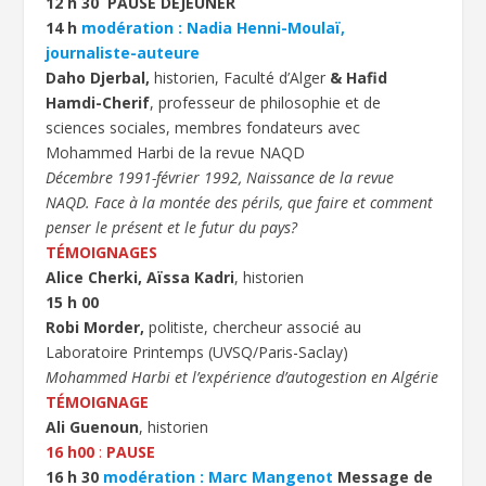
12 h 30 PAUSE DÉJEUNER
14 h
modération : Nadia Henni-Moulaï,
journaliste-auteure
Daho Djerbal,
historien, Faculté d’Alger
&
Hafid
Hamdi-Cherif
, professeur de philosophie et de
sciences sociales, membres fondateurs avec
Mohammed Harbi de la revue NAQD
Décembre 1991-février 1992, Naissance de la revue
NAQD. Face à la montée des périls, que faire et comment
penser le présent et le futur du pays?
TÉMOIGNAGES
Alice Cherki, Aïssa Kadri
, historien
15 h 00
Robi Morder,
politiste, chercheur associé au
Laboratoire Printemps (UVSQ/Paris-Saclay)
Mohammed Harbi et l’expérience d’autogestion en Algérie
TÉMOIGNAGE
Ali Guenoun
, historien
16 h00
:
PAUSE
16 h 30
modération : Marc Mangenot
Message de