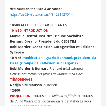
l
ien zoom pour suivre à distance
:
https://us02web.zoom.us/j/84281127514
1
0h00 ACCUEIL DES PARTICIPANTS
10 h 30 INTRODUCTION
Monique Dental, Institut Tribune Socialiste
Bernard Dréano, Président du CEDETIM
Robi Morder, Association Autogestion et Éditions
Syllepse
10 h 45
modération : Lyazid Benhami, président du
GRAL (Groupe de Réflexion sur l’Algérie)
Robi Morder & Bernard Richard
(réalisateurs)
Genèse des mémoires filmés de Mohammed Harbi
TÉMOIGNAGE
Nedjib Sidi Moussa
, historien
12H00
PROJECTION
:
extraits des
Mémoires filmés
et extraits
de
Vu de l’autre côté
, documentaire de Mehdi Lalaoui