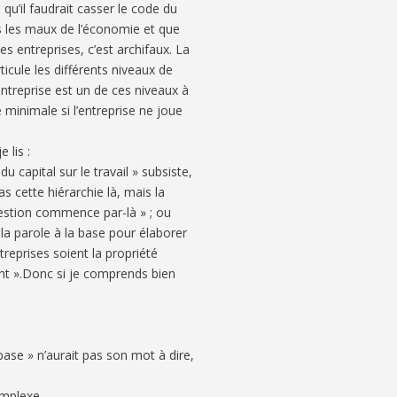
e qu’il faudrait casser le code du
us les maux de l’économie et que
les entreprises, c’est archifaux. La
cule les différents niveaux de
l’entreprise est un de ces niveaux à
minimale si l’entreprise ne joue
 lis :
 capital sur le travail » subsiste,
as cette hiérarchie là, mais la
ogestion commence par-là » ; ou
 la parole à la base pour élaborer
reprises soient la propriété
lent ».Donc si je comprends bien
 base » n’aurait pas son mot à dire,
omplexe.