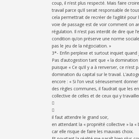
coup, il n’est plus respecté. Mais faire croir
travail parce qu’il serait responsable de to
cela permettrait de recréer de l’agilité pour 
voie de passage est de voir comment on arti
régulation. Il n’est pas interdit de dire que 
condition qu’on préserve une norme sociale 
pas le jeu de la négociation. »
3*- Enfin perplexe et surtout inquiet quand je
Pas d’autogestion tant que « la domination du
puisque « Ce qu’il y a à renverser, ce n’est p
domination du capital sur le travail. L’aut
encore : « Si l’on veut sérieusement donner
des règles communes, il faudrait que les ent
collective de celles et de ceux qui y travail


il faut attendre le grand soir,
en attendant la « propriété collective » la «
car elle risque de faire les mauvais choix.
Et pourtant la réalité me paraît bien plus c