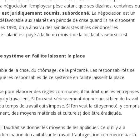
 la négociation l’employeur pèse autant que ses dizaines, centaines o
ié est juridiquement soumis, subordonné.
La négociation est un
 défavorable aux salariés en période de crise quand ils ne disposent
es 1990, on a ainsi vu des syndicalistes libres dénoncer les
 salarié est payé à la fin du mois » de la loi, la phrase « si c’est
ce système en faillite laissent la place
able de la crise, du chômage, de la précarité. Les responsabilités se
 que les responsables de ce système en faillite laissent la place.
ase pour élaborer des règles communes, il faudrait que les entreprises
qui y travaillent. Si l’on veut sérieusement donner aussi bien du travail
du temps de travail qui s’impose. Si l’on veut la citoyenneté, y compris
gement, des moyens matériels et culturels) doit être éradiquée.
l faudrait se donner les moyens de les appliquer. Ce qu’il y a à
a domination du capital sur le travail. L’autogestion commence par là.