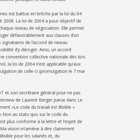
mes est battue en brèche par la loi du 04
t 2008. La loi de 2004 a pour objectif de
haque niveau de négociation. Elle permet
éroger défavorablement aux clauses d’un
 signataires de l’accord de niveau
ibilité d’y déroger. Ainsi, un accord
e convention collective nationale dès lors
mol, la loi de 2004 n’est applicable qu’aux
lgation de celle-ci (promulgation le 7 mai
FDT et son secrétaire général pour ne pas
 l’interview de Laurent Berger parue dans Le
nt «Le code du travail est illisible »
r « Non au statu quo sur le code du
est plus conforme à la lettre et l’esprit de
 « Ma vision m’amène à dire clairement
llisible pour les salariés et, du