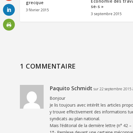
Économie des trava
grecque
se-s »
3 février 2015
3 septembre 2015
1 COMMENTAIRE
Paquito Schmidt
sur 22 septembre 2015 
Bonjour
Je lis toujours avec intérêt les articles pr
y trouve effectivement des informations tue
syndicats au plan national.
Mais l’éditorial de la dernière lettre (n° 4
1*- Perplexe devant une certaine méconnais