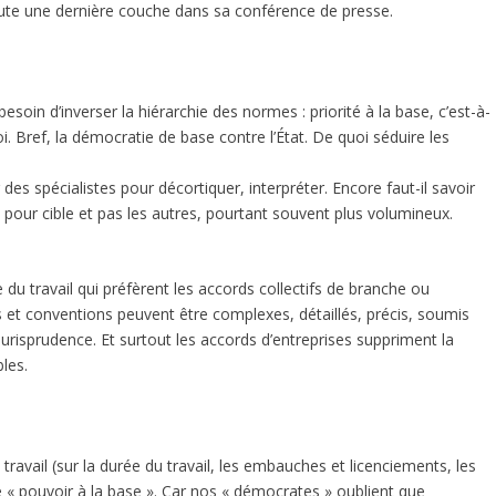
oute une dernière couche dans sa conférence de presse.
soin d’inverser la hiérarchie des normes : priorité à la base, c’est-à-
 loi. Bref, la démocratie de base contre l’État. De quoi séduire les
 des spécialistes pour décortiquer, interpréter. Encore faut-il savoir
is pour cible et pas les autres, pourtant souvent plus volumineux.
e du travail qui préfèrent les accords collectifs de branche ou
 et conventions peuvent être complexes, détaillés, précis, soumis
jurisprudence. Et surtout les accords d’entreprises suppriment la
bles.
ravail (sur la durée du travail, les embauches et licenciements, les
 « pouvoir à la base ». Car nos « démocrates » oublient que