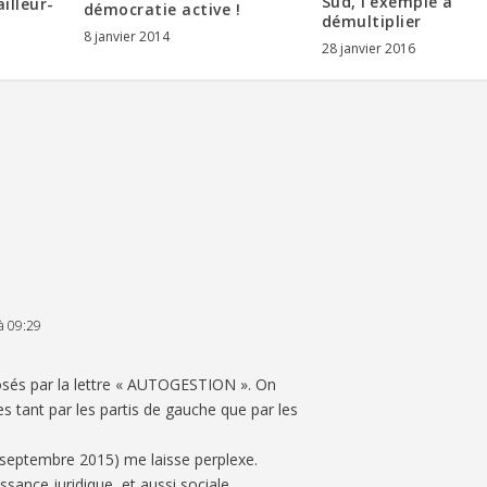
Sud, l’exemple à
illeur-
démocratie active !
démultiplier
8 janvier 2014
28 janvier 2016
à 09:29
oposés par la lettre « AUTOGESTION ». On
s tant par les partis de gauche que par les
2 – septembre 2015) me laisse perplexe.
sance juridique, et aussi sociale