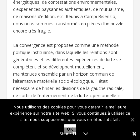
énergétiques, de contestations environnementales,
d’expériences paysannes authentiques, de mutualisme,
de maisons d’édition, etc. Réunis à Campi Bisenzio,
nous nous sommes transformés en pièces d’un puzzle
encore très fragile.
La convergence est proposée comme une méthode
politique instituante, dans laquelle les relations sont
génératrices et les différentes expériences de lutte se
complètent et se développent mutuellement,
maintenues ensemble par un horizon commun de
l’alternative matérielle socio-écologique. Il était
nécessaire de briser les divisions de la gauche radicale,
de sortir de l’enfermement de la lutte « personnelle »
préservée par l’attachement, de renoncer aux pratiques
Nous utilisons des cookies pour vous garantir la meilleure
ou aux discours identitaires. Ce n’est qu’ainsi que l’on
expérience sur notre site web. Si vous continuez à utiliser ce
peut libérer un imaginaire collectif que chacun vit dans
site, nous supposerons que vous en êtes satisfait.
et sous la peau, chacun à sa manière et avec sa
OK
spécificité. L’expérimentation de nouvelles relations a
Share This
multiplié la capacité de toucher des personnes et des